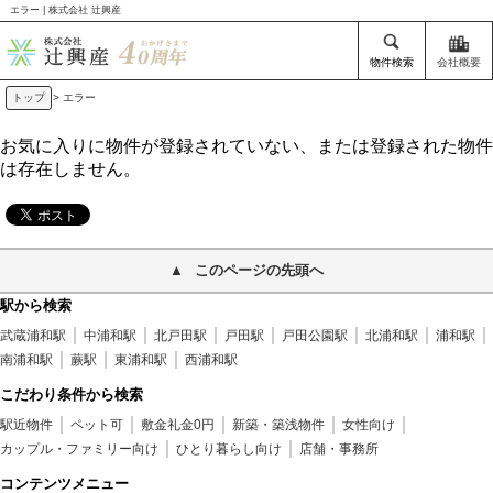
エラー | 株式会社 辻興産
物件検索
会社概要
トップ
> エラー
お気に入りに物件が登録されていない、または登録された物件
は存在しません。
このページの先頭へ
駅から検索
武蔵浦和駅
中浦和駅
北戸田駅
戸田駅
戸田公園駅
北浦和駅
浦和駅
南浦和駅
蕨駅
東浦和駅
西浦和駅
こだわり条件から検索
駅近物件
ペット可
敷金礼金0円
新築・築浅物件
女性向け
カップル・ファミリー向け
ひとり暮らし向け
店舗・事務所
コンテンツメニュー