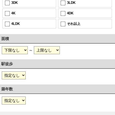
3DK
3LDK
4K
4DK
4LDK
それ以上
面積
～
駅徒歩
築年数