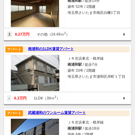
南浦和駅
/ 徒歩15分
築年 52年 / 1階建
埼玉県さいたま市南区白幡1丁目
2
1
6.27万円
その他（24.49ｍ
）
南浦和の1LDK賃貸アパート
アパート
ＪＲ京浜東北・根岸線
南浦和駅
/ 徒歩7分
築年 33年 / 2階建
埼玉県さいたま市浦和区岸町１丁目
2
-
6.3万円
1LDK（39ｍ
）
武蔵浦和のワンルーム賃貸アパート
アパート
ＪＲ京浜東北・根岸線
南浦和駅
/ 徒歩18分
築年 6年 / 2階建