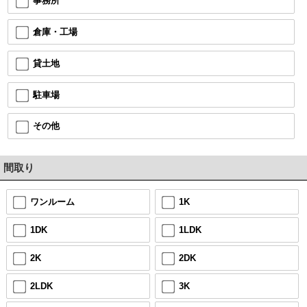
事務所
倉庫・工場
貸土地
駐車場
その他
間取り
ワンルーム
1K
1DK
1LDK
2K
2DK
2LDK
3K