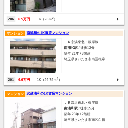
2
206
6.5万円
1K（28ｍ
）
南浦和の1K賃貸マンション
マンション
ＪＲ京浜東北・根岸線
南浦和駅
/ 徒歩13分
築年 21年 / 3階建
埼玉県さいたま市南区根岸
2
201
6.6万円
1K（26.75ｍ
）
武蔵浦和の1K賃貸マンション
マンション
ＪＲ京浜東北・根岸線
南浦和駅
/ 徒歩15分
築年 23年 / 2階建
埼玉県さいたま市南区白幡