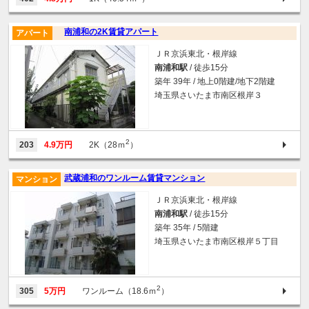
南浦和の2K賃貸アパート
アパート
ＪＲ京浜東北・根岸線
南浦和駅
/ 徒歩15分
築年 39年 / 地上0階建/地下2階建
埼玉県さいたま市南区根岸３
2
203
4.9万円
2K（28ｍ
）
武蔵浦和のワンルーム賃貸マンション
マンション
ＪＲ京浜東北・根岸線
南浦和駅
/ 徒歩15分
築年 35年 / 5階建
埼玉県さいたま市南区根岸５丁目
2
305
5万円
ワンルーム（18.6ｍ
）