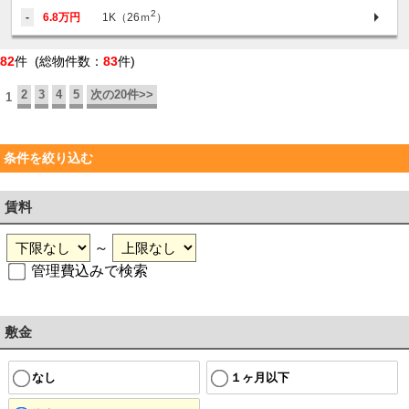
2
-
6.8万円
1K（26ｍ
）
82
件 (総物件数：
83
件)
2
3
4
5
次の20件>>
1
条件を絞り込む
賃料
～
管理費込みで検索
敷金
なし
１ヶ月以下