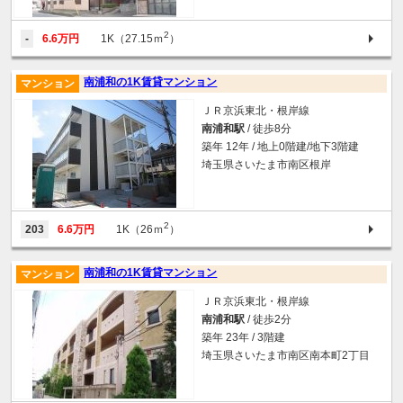
2
-
6.6万円
1K（27.15ｍ
）
南浦和の1K賃貸マンション
マンション
ＪＲ京浜東北・根岸線
南浦和駅
/ 徒歩8分
築年 12年 / 地上0階建/地下3階建
埼玉県さいたま市南区根岸
2
203
6.6万円
1K（26ｍ
）
南浦和の1K賃貸マンション
マンション
ＪＲ京浜東北・根岸線
南浦和駅
/ 徒歩2分
築年 23年 / 3階建
埼玉県さいたま市南区南本町2丁目