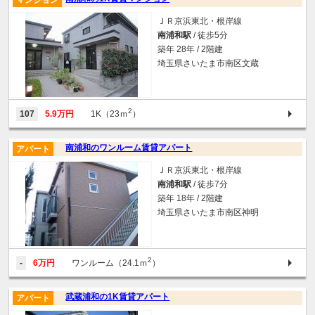
マンション
ＪＲ京浜東北・根岸線
南浦和駅
/ 徒歩5分
築年 28年 / 2階建
埼玉県さいたま市南区文蔵
2
107
5.9万円
1K（23ｍ
）
南浦和のワンルーム賃貸アパート
アパート
ＪＲ京浜東北・根岸線
南浦和駅
/ 徒歩7分
築年 18年 / 2階建
埼玉県さいたま市南区神明
2
-
6万円
ワンルーム（24.1ｍ
）
武蔵浦和の1K賃貸アパート
アパート