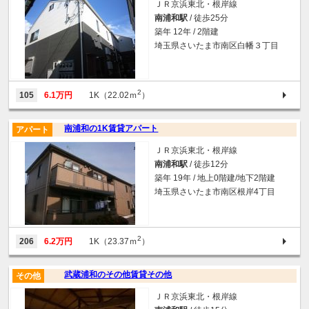
ＪＲ京浜東北・根岸線
南浦和駅
/ 徒歩25分
築年 12年 / 2階建
埼玉県さいたま市南区白幡３丁目
2
105
6.1万円
1K（22.02ｍ
）
南浦和の1K賃貸アパート
アパート
ＪＲ京浜東北・根岸線
南浦和駅
/ 徒歩12分
築年 19年 / 地上0階建/地下2階建
埼玉県さいたま市南区根岸4丁目
2
206
6.2万円
1K（23.37ｍ
）
武蔵浦和のその他賃貸その他
その他
ＪＲ京浜東北・根岸線