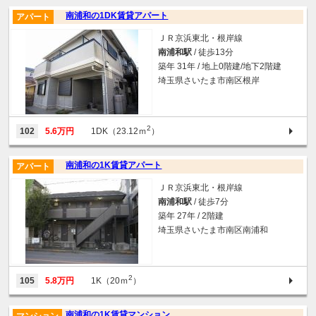
南浦和の1DK賃貸アパート
アパート
ＪＲ京浜東北・根岸線
南浦和駅
/ 徒歩13分
築年 31年 / 地上0階建/地下2階建
埼玉県さいたま市南区根岸
2
102
5.6万円
1DK（23.12ｍ
）
南浦和の1K賃貸アパート
アパート
ＪＲ京浜東北・根岸線
南浦和駅
/ 徒歩7分
築年 27年 / 2階建
埼玉県さいたま市南区南浦和
2
105
5.8万円
1K（20ｍ
）
南浦和の1K賃貸マンション