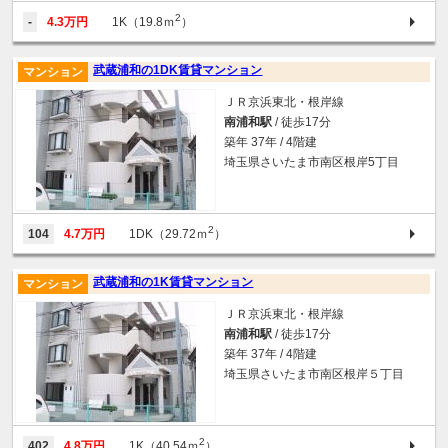
2
-
4.3万円
1K（19.8ｍ
）
武蔵浦和の1DK賃貸マンション
マンション
ＪＲ京浜東北・根岸線
南浦和駅
/ 徒歩17分
築年 37年 / 4階建
埼玉県さいたま市南区根岸5丁目
2
104
4.7万円
1DK（29.72ｍ
）
武蔵浦和の1K賃貸マンション
マンション
ＪＲ京浜東北・根岸線
南浦和駅
/ 徒歩17分
築年 37年 / 4階建
埼玉県さいたま市南区根岸５丁目
2
402
4.8万円
1K（40.54ｍ
）