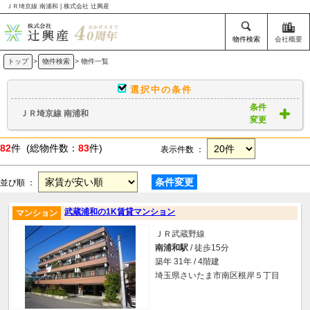
ＪＲ埼京線 南浦和 | 株式会社 辻興産
物件検索
会社概要
トップ
>
物件検索
> 物件一覧
選択中の条件
条件
ＪＲ埼京線 南浦和
変更
82
件 (総物件数：
83
件)
表示件数 ：
条件変更
並び順 ：
武蔵浦和の1K賃貸マンション
マンション
ＪＲ武蔵野線
南浦和駅
/ 徒歩15分
築年 31年 / 4階建
埼玉県さいたま市南区根岸５丁目