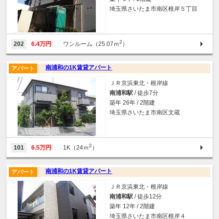
埼玉県さいたま市南区根岸５丁目
2
202
6.4万円
ワンルーム（25.07ｍ
）
南浦和の1K賃貸アパート
アパート
ＪＲ京浜東北・根岸線
南浦和駅
/ 徒歩7分
築年 26年 / 2階建
埼玉県さいたま市南区文蔵
2
101
6.5万円
1K（24ｍ
）
南浦和の1K賃貸アパート
アパート
ＪＲ京浜東北・根岸線
南浦和駅
/ 徒歩12分
築年 12年 / 2階建
埼玉県さいたま市南区根岸４