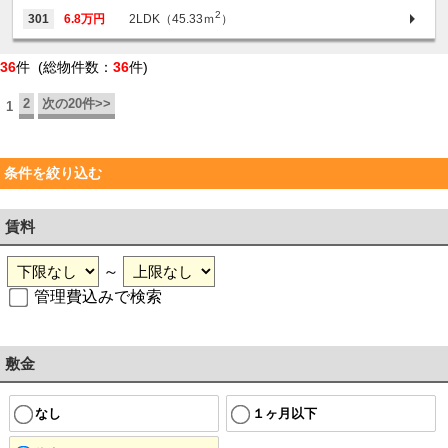
2
301
6.8万円
2LDK（45.33ｍ
）
36
件 (総物件数：
36
件)
2
次の20件>>
1
条件を絞り込む
賃料
～
管理費込みで検索
敷金
なし
１ヶ月以下