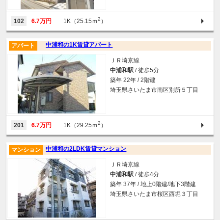
2
102
6.7万円
1K（25.15ｍ
）
中浦和の1K賃貸アパート
アパート
ＪＲ埼京線
中浦和駅
/ 徒歩5分
築年 22年 / 2階建
埼玉県さいたま市南区別所５丁目
2
201
6.7万円
1K（29.25ｍ
）
中浦和の2LDK賃貸マンション
マンション
ＪＲ埼京線
中浦和駅
/ 徒歩4分
築年 37年 / 地上0階建/地下3階建
埼玉県さいたま市桜区西堀３丁目