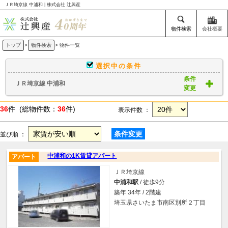
ＪＲ埼京線 中浦和 | 株式会社 辻興産
物件検索
会社概要
トップ
>
物件検索
> 物件一覧
選択中の条件
条件
ＪＲ埼京線 中浦和
変更
36
件 (総物件数：
36
件)
表示件数 ：
条件変更
並び順 ：
中浦和の1K賃貸アパート
アパート
ＪＲ埼京線
中浦和駅
/ 徒歩9分
築年 34年 / 2階建
埼玉県さいたま市南区別所２丁目