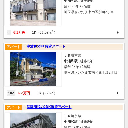
中浦和駅
/ 徒歩8分
築年 25年 / 2階建
埼玉県さいたま市南区別所3丁目
2
-
6.1万円
1K（26.08ｍ
）
中浦和の1K賃貸アパート
アパート
ＪＲ埼京線
中浦和駅
/ 徒歩3分
築年 14年 / 2階建
埼玉県さいたま市南区鹿手袋2丁目
2
102
6.2万円
1K（27ｍ
）
武蔵浦和の2DK賃貸アパート
アパート
ＪＲ埼京線
中浦和駅
/ 徒歩8分
築年 39年 / 2階建