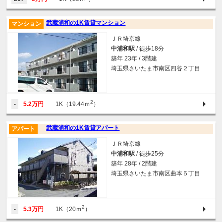
武蔵浦和の1K賃貸マンション
マンション
ＪＲ埼京線
中浦和駅
/ 徒歩18分
築年 23年 / 3階建
埼玉県さいたま市南区四谷２丁目
2
-
5.2万円
1K（19.44ｍ
）
武蔵浦和の1K賃貸アパート
アパート
ＪＲ埼京線
中浦和駅
/ 徒歩25分
築年 28年 / 2階建
埼玉県さいたま市南区曲本５丁目
2
-
5.3万円
1K（20ｍ
）