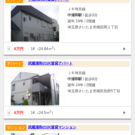
アパート
ＪＲ埼京線
中浦和駅
/ 徒歩3分
築年 19年 / 2階建
埼玉県さいたま市南区関１丁目
2
-
6万円
1K（24.84ｍ
）
武蔵浦和の1K賃貸アパート
アパート
ＪＲ埼京線
中浦和駅
/ 徒歩8分
築年 24年 / 2階建
埼玉県さいたま市南区別所5丁目
2
-
6万円
1K（24.5ｍ
）
武蔵浦和の1K賃貸マンション
マンション