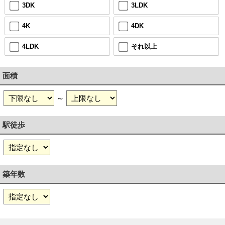
3DK
3LDK
4K
4DK
4LDK
それ以上
面積
～
駅徒歩
築年数