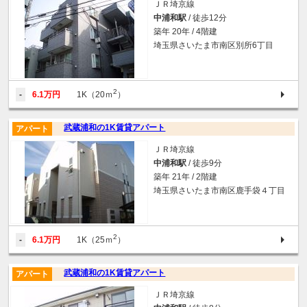
ＪＲ埼京線
中浦和駅
/ 徒歩12分
築年 20年 / 4階建
埼玉県さいたま市南区別所6丁目
2
-
6.1万円
1K（20ｍ
）
武蔵浦和の1K賃貸アパート
アパート
ＪＲ埼京線
中浦和駅
/ 徒歩9分
築年 21年 / 2階建
埼玉県さいたま市南区鹿手袋４丁目
2
-
6.1万円
1K（25ｍ
）
武蔵浦和の1K賃貸アパート
アパート
ＪＲ埼京線