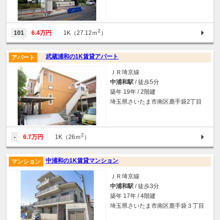
2
101
6.4万円
1K（27.12ｍ
）
武蔵浦和の1K賃貸アパート
アパート
ＪＲ埼京線
中浦和駅
/ 徒歩5分
築年 19年 / 2階建
埼玉県さいたま市南区鹿手袋2丁目
2
-
6.7万円
1K（26ｍ
）
中浦和の1K賃貸マンション
マンション
ＪＲ埼京線
中浦和駅
/ 徒歩3分
築年 17年 / 4階建
埼玉県さいたま市南区鹿手袋３丁目