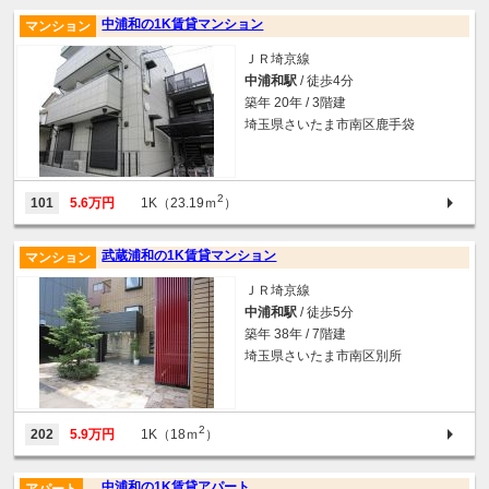
中浦和の1K賃貸マンション
マンション
ＪＲ埼京線
中浦和駅
/ 徒歩4分
築年 20年 / 3階建
埼玉県さいたま市南区鹿手袋
2
101
5.6万円
1K（23.19ｍ
）
武蔵浦和の1K賃貸マンション
マンション
ＪＲ埼京線
中浦和駅
/ 徒歩5分
築年 38年 / 7階建
埼玉県さいたま市南区別所
2
202
5.9万円
1K（18ｍ
）
中浦和の1K賃貸アパート