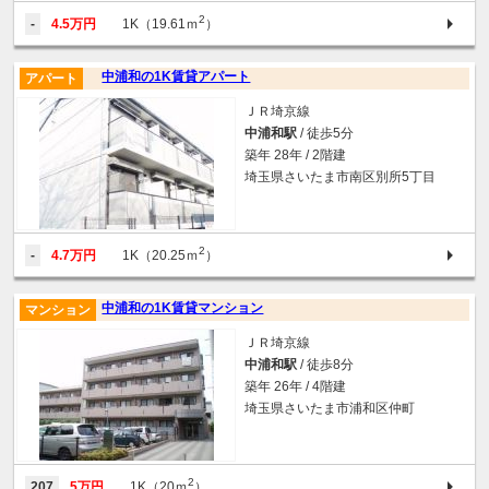
2
-
4.5万円
1K（19.61ｍ
）
中浦和の1K賃貸アパート
アパート
ＪＲ埼京線
中浦和駅
/ 徒歩5分
築年 28年 / 2階建
埼玉県さいたま市南区別所5丁目
2
-
4.7万円
1K（20.25ｍ
）
中浦和の1K賃貸マンション
マンション
ＪＲ埼京線
中浦和駅
/ 徒歩8分
築年 26年 / 4階建
埼玉県さいたま市浦和区仲町
2
207
5万円
1K（20ｍ
）