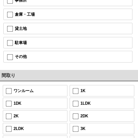
事務所
倉庫・工場
貸土地
駐車場
その他
間取り
ワンルーム
1K
1DK
1LDK
2K
2DK
2LDK
3K