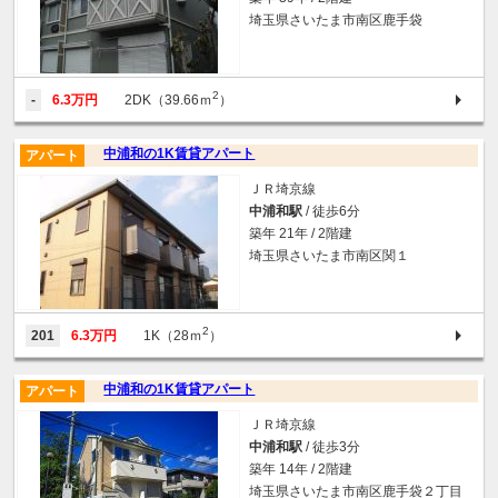
埼玉県さいたま市南区鹿手袋
2
-
6.3万円
2DK（39.66ｍ
）
中浦和の1K賃貸アパート
アパート
ＪＲ埼京線
中浦和駅
/ 徒歩6分
築年 21年 / 2階建
埼玉県さいたま市南区関１
2
201
6.3万円
1K（28ｍ
）
中浦和の1K賃貸アパート
アパート
ＪＲ埼京線
中浦和駅
/ 徒歩3分
築年 14年 / 2階建
埼玉県さいたま市南区鹿手袋２丁目