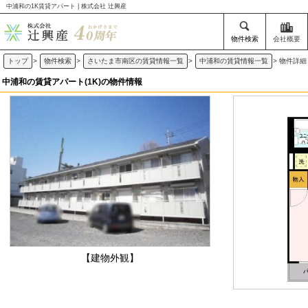
中浦和の1K賃貸アパート | 株式会社 辻興産
物件検索
会社概要
トップ
>
物件検索
>
さいたま市南区の賃貸情報一覧
>
中浦和の賃貸情報一覧
>
物件詳細
中浦和の賃貸アパート(1K)の物件情報
【建物外観】