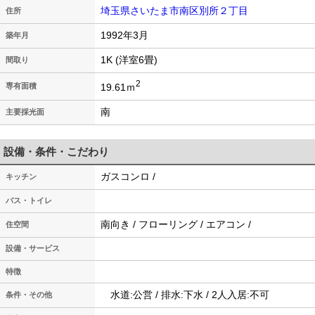
埼玉県さいたま市南区別所２丁目
住所
1992年3月
築年月
1K (洋室6畳)
間取り
2
19.61ｍ
専有面積
南
主要採光面
設備・条件・こだわり
ガスコンロ /
キッチン
バス・トイレ
南向き / フローリング / エアコン /
住空間
設備・サービス
特徴
水道:公営 / 排水:下水 / 2人入居:不可
条件・その他