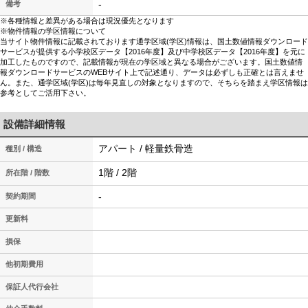
-
備考
※各種情報と差異がある場合は現況優先となります
※物件情報の学区情報について
当サイト物件情報に記載されております通学区域(学区)情報は、国土数値情報ダウンロード
サービスが提供する小学校区データ【2016年度】及び中学校区データ【2016年度】を元に
加工したものですので、記載情報が現在の学区域と異なる場合がございます。国土数値情
報ダウンロードサービスのWEBサイト上で記述通り、データは必ずしも正確とは言えませ
ん。また、通学区域(学区)は毎年見直しの対象となりますので、そちらを踏まえ学区情報は
参考としてご活用下さい。
設備詳細情報
アパート / 軽量鉄骨造
種別 / 構造
1階 / 2階
所在階 / 階数
-
契約期間
更新料
損保
他初期費用
保証人代行会社