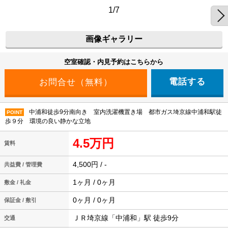
1/7
画像ギャラリー
空室確認・内見予約はこちらから
電話する
中浦和徒歩9分南向き 室内洗濯機置き場 都市ガス埼京線中浦和駅徒
POINT
歩９分 環境の良い静かな立地
4.5万円
賃料
4,500円 / -
共益費 / 管理費
1ヶ月 / 0ヶ月
敷金 / 礼金
0ヶ月 / 0ヶ月
保証金 / 敷引
ＪＲ埼京線「中浦和」駅 徒歩9分
交通