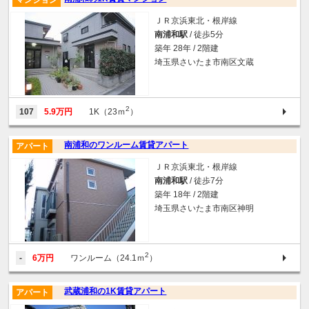
マンション
ＪＲ京浜東北・根岸線
南浦和駅
/ 徒歩5分
築年 28年 / 2階建
埼玉県さいたま市南区文蔵
2
107
5.9万円
1K（23ｍ
）
南浦和のワンルーム賃貸アパート
アパート
ＪＲ京浜東北・根岸線
南浦和駅
/ 徒歩7分
築年 18年 / 2階建
埼玉県さいたま市南区神明
2
-
6万円
ワンルーム（24.1ｍ
）
武蔵浦和の1K賃貸アパート
アパート