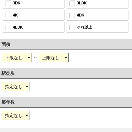
3DK
3LDK
4K
4DK
4LDK
それ以上
面積
～
駅徒歩
築年数