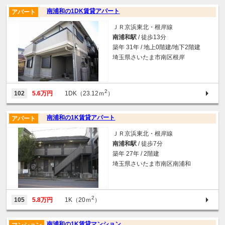
南浦和の1DK賃貸アパート
アパート
ＪＲ京浜東北・根岸線
南浦和駅
/ 徒歩13分
築年 31年 / 地上0階建/地下2階建
埼玉県さいたま市南区根岸
2
102
5.6万円
1DK（23.12ｍ
）
南浦和の1K賃貸アパート
アパート
ＪＲ京浜東北・根岸線
南浦和駅
/ 徒歩7分
築年 27年 / 2階建
埼玉県さいたま市南区南浦和
2
105
5.8万円
1K（20ｍ
）
南浦和の1K賃貸マンション