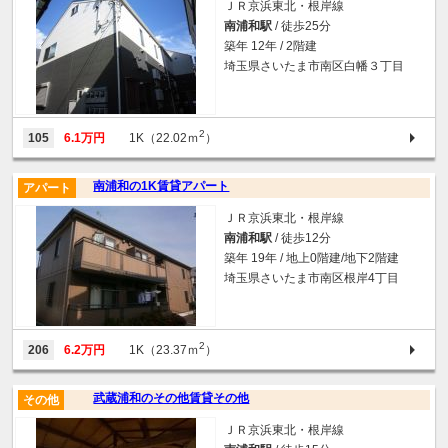
ＪＲ京浜東北・根岸線
南浦和駅
/ 徒歩25分
築年 12年 / 2階建
埼玉県さいたま市南区白幡３丁目
2
105
6.1万円
1K（22.02ｍ
）
南浦和の1K賃貸アパート
アパート
ＪＲ京浜東北・根岸線
南浦和駅
/ 徒歩12分
築年 19年 / 地上0階建/地下2階建
埼玉県さいたま市南区根岸4丁目
2
206
6.2万円
1K（23.37ｍ
）
武蔵浦和のその他賃貸その他
その他
ＪＲ京浜東北・根岸線