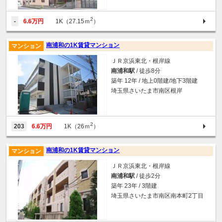
2
-
6.6万円
1K（27.15ｍ
）
南浦和の1K賃貸マンション
マンション
ＪＲ京浜東北・根岸線
南浦和駅
/ 徒歩8分
築年 12年 / 地上0階建/地下3階建
埼玉県さいたま市南区根岸
2
203
6.6万円
1K（26ｍ
）
南浦和の1K賃貸マンション
マンション
ＪＲ京浜東北・根岸線
南浦和駅
/ 徒歩2分
築年 23年 / 3階建
埼玉県さいたま市南区南本町2丁目