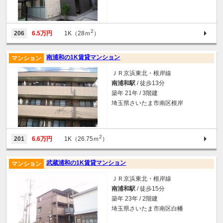
2
206
6.5万円
1K（28ｍ
）
南浦和の1K賃貸マンション
マンション
ＪＲ京浜東北・根岸線
南浦和駅
/ 徒歩13分
築年 21年 / 3階建
埼玉県さいたま市南区根岸
2
201
6.6万円
1K（26.75ｍ
）
武蔵浦和の1K賃貸マンション
マンション
ＪＲ京浜東北・根岸線
南浦和駅
/ 徒歩15分
築年 23年 / 2階建
埼玉県さいたま市南区白幡