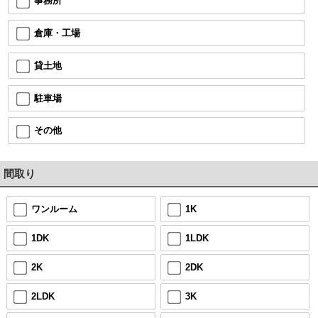
事務所
倉庫・工場
貸土地
駐車場
その他
間取り
ワンルーム
1K
1DK
1LDK
2K
2DK
2LDK
3K