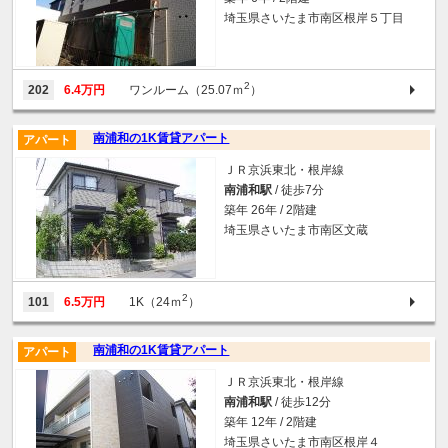
埼玉県さいたま市南区根岸５丁目
2
202
6.4万円
ワンルーム（25.07ｍ
）
南浦和の1K賃貸アパート
アパート
ＪＲ京浜東北・根岸線
南浦和駅
/ 徒歩7分
築年 26年 / 2階建
埼玉県さいたま市南区文蔵
2
101
6.5万円
1K（24ｍ
）
南浦和の1K賃貸アパート
アパート
ＪＲ京浜東北・根岸線
南浦和駅
/ 徒歩12分
築年 12年 / 2階建
埼玉県さいたま市南区根岸４