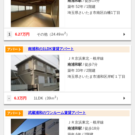
南浦和駅
/ 徒歩15分
築年 52年 / 1階建
埼玉県さいたま市南区白幡1丁目
2
1
6.27万円
その他（24.49ｍ
）
南浦和の1LDK賃貸アパート
アパート
ＪＲ京浜東北・根岸線
南浦和駅
/ 徒歩7分
築年 33年 / 2階建
埼玉県さいたま市浦和区岸町１丁目
2
-
6.3万円
1LDK（39ｍ
）
武蔵浦和のワンルーム賃貸アパート
アパート
ＪＲ京浜東北・根岸線
南浦和駅
/ 徒歩18分
築年 6年 / 2階建