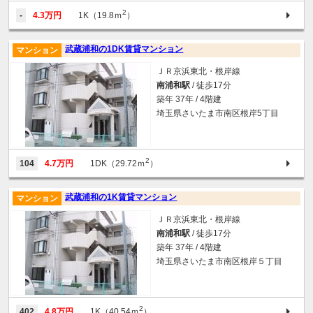
2
-
4.3万円
1K（19.8ｍ
）
武蔵浦和の1DK賃貸マンション
マンション
ＪＲ京浜東北・根岸線
南浦和駅
/ 徒歩17分
築年 37年 / 4階建
埼玉県さいたま市南区根岸5丁目
2
104
4.7万円
1DK（29.72ｍ
）
武蔵浦和の1K賃貸マンション
マンション
ＪＲ京浜東北・根岸線
南浦和駅
/ 徒歩17分
築年 37年 / 4階建
埼玉県さいたま市南区根岸５丁目
2
402
4.8万円
1K（40.54ｍ
）