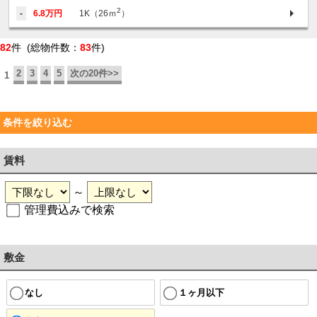
2
-
6.8万円
1K（26ｍ
）
82
件 (総物件数：
83
件)
2
3
4
5
次の20件>>
1
条件を絞り込む
賃料
～
管理費込みで検索
敷金
なし
１ヶ月以下