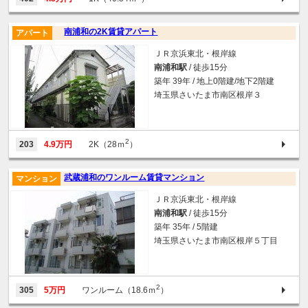
南浦和の2K賃貸アパート
アパート
ＪＲ京浜東北・根岸線
南浦和駅
/ 徒歩15分
築年 39年 / 地上0階建/地下2階建
埼玉県さいたま市南区根岸３
2
203
4.9万円
2K（28ｍ
）
武蔵浦和のワンルーム賃貸マンション
マンション
ＪＲ京浜東北・根岸線
南浦和駅
/ 徒歩15分
築年 35年 / 5階建
埼玉県さいたま市南区根岸５丁目
2
305
5万円
ワンルーム（18.6ｍ
）