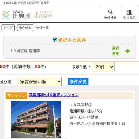
ＪＲ埼京線 南浦和 | 株式会社 辻興産
物件検索
会社概要
トップ
>
物件検索
> 物件一覧
選択中の条件
条件
ＪＲ埼京線 南浦和
変更
82
件 (総物件数：
83
件)
表示件数 ：
条件変更
並び順 ：
武蔵浦和の1K賃貸マンション
マンション
ＪＲ武蔵野線
南浦和駅
/ 徒歩15分
築年 31年 / 4階建
埼玉県さいたま市南区根岸５丁目