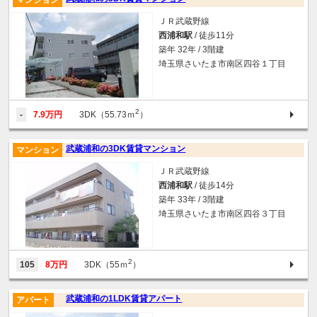
マンション
ＪＲ武蔵野線
西浦和駅
/ 徒歩11分
築年 32年 / 3階建
埼玉県さいたま市南区四谷１丁目
2
-
7.9万円
3DK（55.73ｍ
）
武蔵浦和の3DK賃貸マンション
マンション
ＪＲ武蔵野線
西浦和駅
/ 徒歩14分
築年 33年 / 3階建
埼玉県さいたま市南区四谷３丁目
2
105
8万円
3DK（55ｍ
）
武蔵浦和の1LDK賃貸アパート
アパート