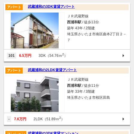
武蔵浦和の3DK賃貸アパート
アパート
ＪＲ武蔵野線
西浦和駅
/ 徒歩13分
築年 43年 / 2階建
埼玉県さいたま市南区曲本2丁目２－
７
2
101
6.5万円
3DK（54.76ｍ
）
武蔵浦和の2LDK賃貸アパート
アパート
ＪＲ武蔵野線
西浦和駅
/ 徒歩11分
築年 33年 / 3階建
埼玉県さいたま市桜区田島
2
-
7.6万円
2LDK（51.89ｍ
）
武蔵浦和の3DK賃貸マンション