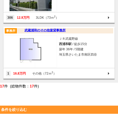
2
306
12.9万円
3LDK（73ｍ
）
武蔵浦和のその他賃貸事務所
事務所
ＪＲ武蔵野線
西浦和駅
/ 徒歩15分
築年 36年 / 5階建
埼玉県さいたま市南区四谷
2
1
16.8万円
その他（72ｍ
）
17
件 (総物件数：
17
件)
条件を絞り込む