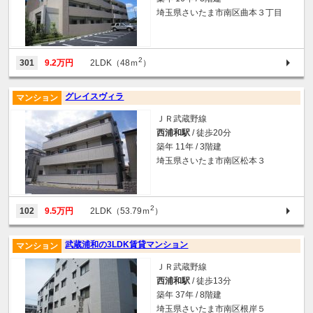
埼玉県さいたま市南区曲本３丁目
2
301
9.2万円
2LDK（48ｍ
）
グレイスヴィラ
マンション
ＪＲ武蔵野線
西浦和駅
/ 徒歩20分
築年 11年 / 3階建
埼玉県さいたま市南区松本３
2
102
9.5万円
2LDK（53.79ｍ
）
武蔵浦和の3LDK賃貸マンション
マンション
ＪＲ武蔵野線
西浦和駅
/ 徒歩13分
築年 37年 / 8階建
埼玉県さいたま市南区根岸５