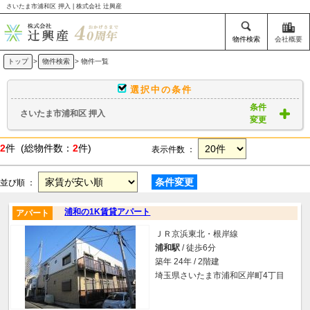
さいたま市浦和区 押入 | 株式会社 辻興産
物件検索
会社概要
トップ
>
物件検索
> 物件一覧
選択中の条件
条件
さいたま市浦和区 押入
変更
2
件 (総物件数：
2
件)
表示件数 ：
条件変更
並び順 ：
浦和の1K賃貸アパート
アパート
ＪＲ京浜東北・根岸線
浦和駅
/ 徒歩6分
築年 24年 / 2階建
埼玉県さいたま市浦和区岸町4丁目