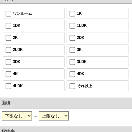
ワンルーム
1K
1DK
1LDK
2K
2DK
2LDK
3K
3DK
3LDK
4K
4DK
4LDK
それ以上
面積
～
駅徒歩