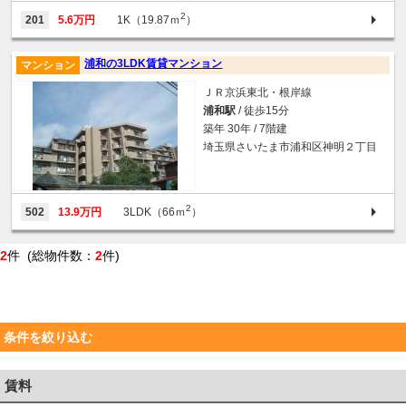
2
201
5.6万円
1K（19.87ｍ
）
浦和の3LDK賃貸マンション
マンション
ＪＲ京浜東北・根岸線
浦和駅
/ 徒歩15分
築年 30年 / 7階建
埼玉県さいたま市浦和区神明２丁目
2
502
13.9万円
3LDK（66ｍ
）
2
件 (総物件数：
2
件)
条件を絞り込む
賃料