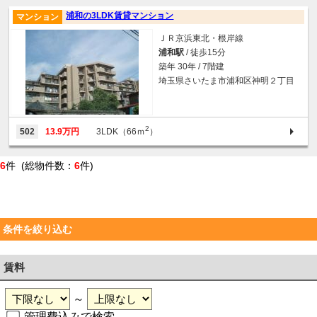
浦和の3LDK賃貸マンション
マンション
ＪＲ京浜東北・根岸線
浦和駅
/ 徒歩15分
築年 30年 / 7階建
埼玉県さいたま市浦和区神明２丁目
2
502
13.9万円
3LDK（66ｍ
）
6
件 (総物件数：
6
件)
条件を絞り込む
賃料
～
管理費込みで検索