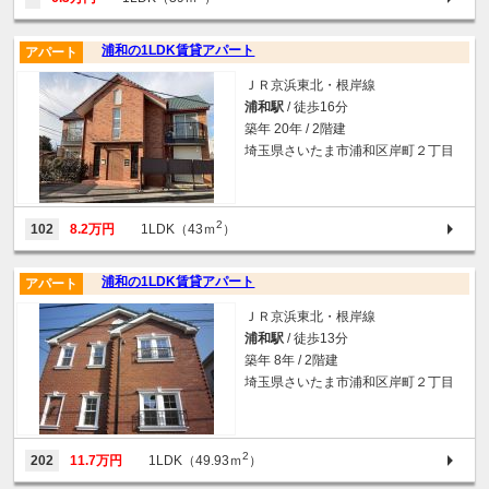
浦和の1LDK賃貸アパート
アパート
ＪＲ京浜東北・根岸線
浦和駅
/ 徒歩16分
築年 20年 / 2階建
埼玉県さいたま市浦和区岸町２丁目
2
102
8.2万円
1LDK（43ｍ
）
浦和の1LDK賃貸アパート
アパート
ＪＲ京浜東北・根岸線
浦和駅
/ 徒歩13分
築年 8年 / 2階建
埼玉県さいたま市浦和区岸町２丁目
2
202
11.7万円
1LDK（49.93ｍ
）