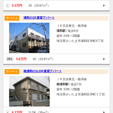
2
-
5.3万円
1K（19.87ｍ
）
浦和の1K賃貸アパート
アパート
ＪＲ京浜東北・根岸線
浦和駅
/ 徒歩6分
築年 24年 / 2階建
埼玉県さいたま市浦和区岸町4丁目
2
201
5.6万円
1K（19.87ｍ
）
南浦和の1LDK賃貸アパート
アパート
ＪＲ京浜東北・根岸線
南浦和駅
/ 徒歩7分
築年 33年 / 2階建
埼玉県さいたま市浦和区岸町１丁目
2
-
6.3万円
1LDK（39ｍ
）