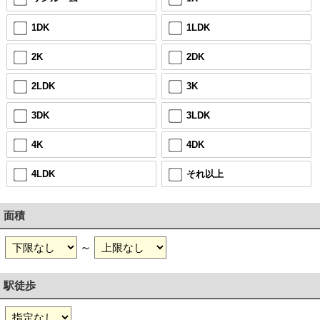
1DK
1LDK
2K
2DK
2LDK
3K
3DK
3LDK
4K
4DK
4LDK
それ以上
面積
～
駅徒歩