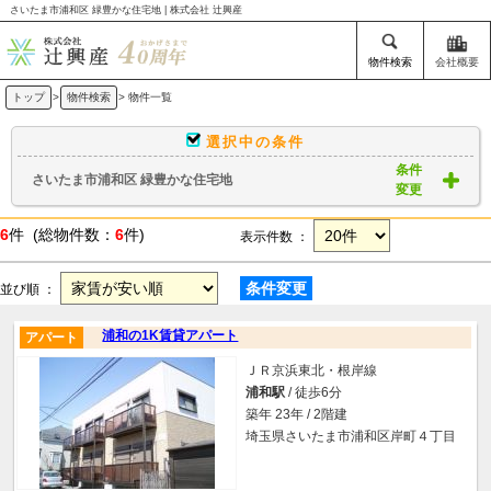
さいたま市浦和区 緑豊かな住宅地 | 株式会社 辻興産
物件検索
会社概要
トップ
>
物件検索
> 物件一覧
選択中の条件
条件
さいたま市浦和区 緑豊かな住宅地
変更
6
件 (総物件数：
6
件)
表示件数 ：
条件変更
並び順 ：
浦和の1K賃貸アパート
アパート
ＪＲ京浜東北・根岸線
浦和駅
/ 徒歩6分
築年 23年 / 2階建
埼玉県さいたま市浦和区岸町４丁目