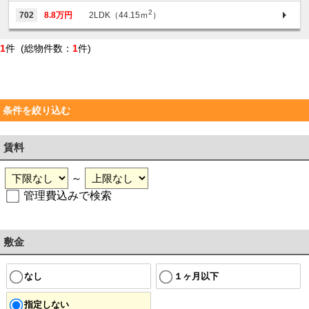
2
702
8.8万円
2LDK（44.15ｍ
）
1
件 (総物件数：
1
件)
条件を絞り込む
賃料
～
管理費込みで検索
敷金
なし
１ヶ月以下
指定しない