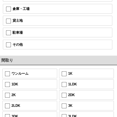
倉庫・工場
貸土地
駐車場
その他
間取り
ワンルーム
1K
1DK
1LDK
2K
2DK
2LDK
3K
3DK
3LDK