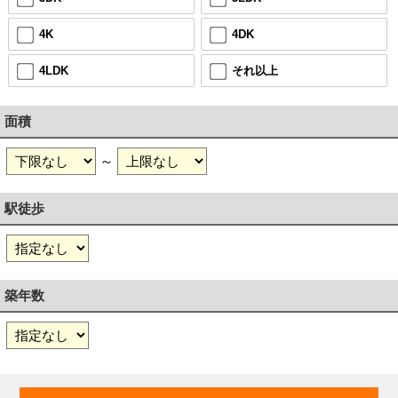
4K
4DK
4LDK
それ以上
面積
～
駅徒歩
築年数