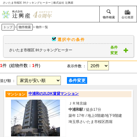
さいたま市桜区 IHクッキングヒーター | 株式会社 辻興産
物件検索
会社概要
トップ
>
物件検索
> 物件一覧
選択中の条件
条件
さいたま市桜区 IHクッキングヒーター
変更
1
件 (総物件数：
1
件)
表示件数 ：
条件変更
並び順 ：
中浦和の2LDK賃貸マンション
マンション
ＪＲ埼京線
中浦和駅
/ 徒歩17分
築年 17年 / 地上0階建/地下9階建
埼玉県さいたま市桜区西堀