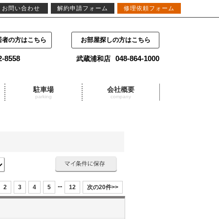
お問い合わせ
解約申請フォーム
修理依頼フォーム
居者の方はこちら
お部屋探しの方はこちら
2-8558
048-864-1000
武蔵浦和店
駐車場
会社概要
parking
company
...
2
3
4
5
12
次の20件>>