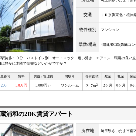
埼玉県さいたま市浦
交通
ＪＲ京浜東北・根
物件種別
マンション
階数/構造
4階建/RC造(鉄筋コ
和駅徒歩１０分 バストイレ別 オートロック 追い焚き エアコン 環境の良い立
日は静かに木陰で読書などいかがですか？
部屋番号
賃料
共益 / 管理費
間取り
専有面積
敷金
礼金
保
2
206
5.8万円
3,000円 / -
ワンルーム
2ヶ月
0ヶ月
0ヶ
21.7ｍ
蔵浦和の2DK賃貸アパート
所在地
埼玉県さいたま市南