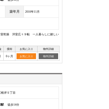
築年月
2010年11月
浴室乾燥 洋室広々９帖 一人暮らしに嬉しい
金
償却
お気に入り
物件詳細
月
0ヶ月
お気に入り
物件詳細
区根岸５丁目
和駅
徒歩14分