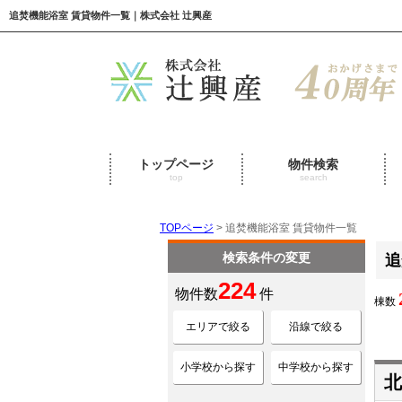
追焚機能浴室 賃貸物件一覧｜株式会社 辻興産
トップページ
物件検索
top
search
TOPページ
> 追焚機能浴室 賃貸物件一覧
検索条件の変更
追
224
物件数
件
棟数
エリアで絞る
沿線で絞る
小学校から探す
中学校から探す
北