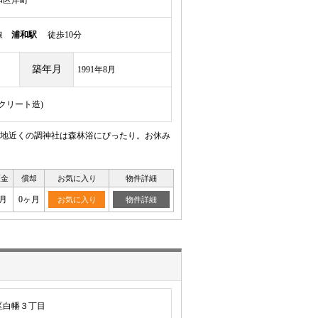
和区岸町
岸線
浦和駅
徒歩10分
築年月
1991年8月
ンクリート造)
地近くの調神社は森林浴にぴったり。お休み
証金
償却
お気に入り
物件詳細
月
0ヶ月
お気に入り
物件詳細
区白幡３丁目