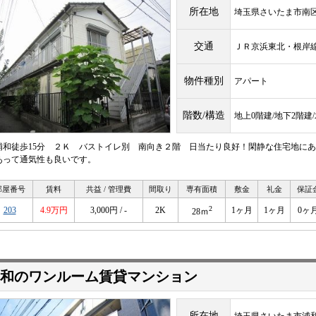
所在地
埼玉県さいたま市南
交通
ＪＲ京浜東北・根
物件種別
アパート
階数/構造
地上0階建/地下2階建
浦和徒歩15分 ２Ｋ バストイレ別 南向き２階 日当たり良好！閑静な住宅地に
あって通気性も良いです。
部屋番号
賃料
共益 / 管理費
間取り
専有面積
敷金
礼金
保証
2
203
4.9万円
3,000円 / -
2K
1ヶ月
1ヶ月
0ヶ
28ｍ
和のワンルーム賃貸マンション
所在地