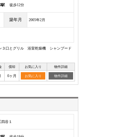
和駅
徒歩12分
築年月
2005年2月
ン３口とグリル 浴室乾燥機 シャンプード
★
金
償却
お気に入り
物件詳細
月
0ヶ月
お気に入り
物件詳細
区四谷１
和駅
徒歩18分