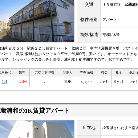
交通
ＪＲ埼京線
武蔵浦
物件種別
アパート
階数/構造
2階建/木造
蔵浦和徒歩５分 駅近２ＤＫ賃貸アパート 収納２間 室内洗濯機置き場 バストイ
アパート 武蔵浦和駅徒歩５分で４０平米、60,000円、安いです。オーケーストア
程度で、ショッピングの楽しみも倍増。浦和駅も徒歩圏ですので、おすすめです。
部屋番号
賃料
共益 / 管理費
間取り
専有面積
敷金
礼金
保証
2
101
6万円
- / -
2DK
2ヶ月
0ヶ月
0ヶ
40.6ｍ
蔵浦和の1K賃貸アパート
所在地
埼玉県さいたま市南