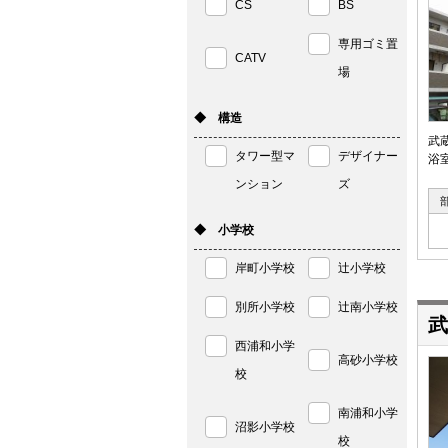
CS
BS
専用ゴミ置
CATV
場
◆ 構造
武
タワー型マ
デザイナー
浴
ンション
ズ
◆ 小学校
岸町小学校
辻小学校
別所小学校
辻南小学校
武
西浦和小学
高砂小学校
校
南浦和小学
沼影小学校
校