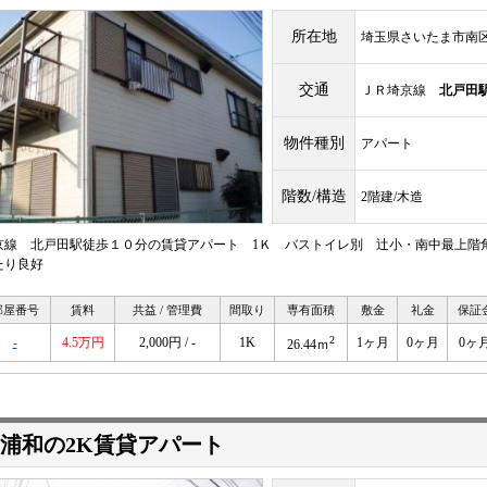
所在地
埼玉県さいたま市南
交通
ＪＲ埼京線
北戸田
物件種別
アパート
階数/構造
2階建/木造
京線 北戸田駅徒歩１０分の賃貸アパート 1Ｋ バストイレ別 辻小・南中最上階
たり良好
部屋番号
賃料
共益 / 管理費
間取り
専有面積
敷金
礼金
保証
2
-
4.5万円
2,000円 / -
1K
1ヶ月
0ヶ月
0ヶ
26.44ｍ
浦和の2K賃貸アパート