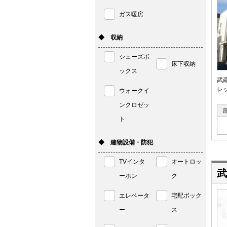
ガス暖房
◆ 収納
シューズボ
床下収納
ックス
武
レ
ウォークイ
ンクロゼッ
ト
◆ 建物設備・防犯
TVインタ
オートロッ
武
ーホン
ク
エレベータ
宅配ボック
ー
ス