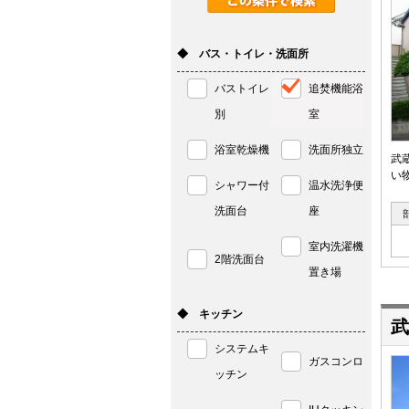
◆ バス・トイレ・洗面所
バストイレ
追焚機能浴
別
室
浴室乾燥機
洗面所独立
武
い
シャワー付
温水洗浄便
洗面台
座
室内洗濯機
2階洗面台
置き場
◆ キッチン
武
システムキ
ガスコンロ
ッチン