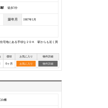
和駅
徒歩5分
築年月
1987年1月
住宅地にある手頃な２ＤＫ 駅からも近く買
金
償却
お気に入り
物件詳細
月
0ヶ月
お気に入り
物件詳細
区白幡