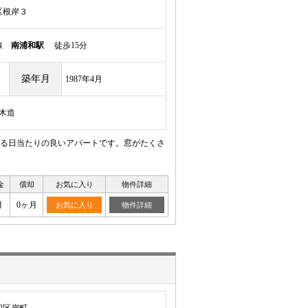
区根岸３
岸線
南浦和駅
徒歩15分
築年月
1987年4月
/木造
ある日当たりの良いアパートです。窓がたくさ
金
償却
お気に入り
物件詳細
月
0ヶ月
お気に入り
物件詳細