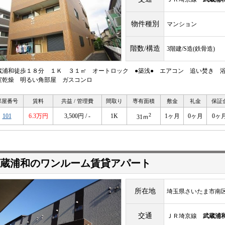
物件種別
マンション
階数/構造
3階建/S造(鉄骨造)
蔵浦和徒歩１８分 １Ｋ ３１㎡ オートロック ●築浅● エアコン 追い焚き 
室乾燥 明るい角部屋 ガスコンロ
部屋番号
賃料
共益 / 管理費
間取り
専有面積
敷金
礼金
保証
2
101
6.3万円
3,500円 / -
1K
1ヶ月
0ヶ月
0ヶ
31ｍ
蔵浦和のワンルーム賃貸アパート
所在地
埼玉県さいたま市南
交通
ＪＲ埼京線
武蔵浦