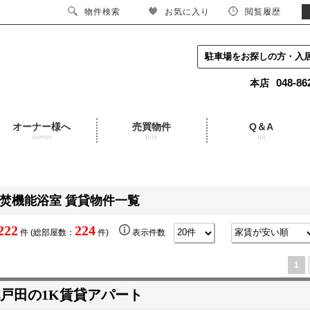
物件検索
お気に入り
閲覧履歴
駐車場をお探しの方・入
048-86
本店
オーナー様へ
売買物件
Q＆A
owner
buy
qa
焚機能浴室 賃貸物件一覧
222
224
件 (総部屋数：
件)
表示件数
1
戸田の1K賃貸アパート