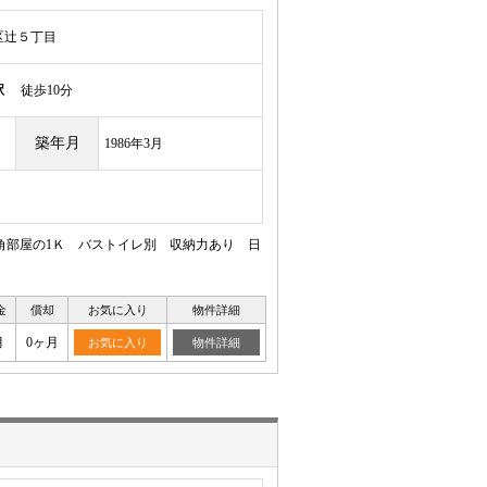
区辻５丁目
駅
徒歩10分
築年月
1986年3月
角部屋の1Ｋ バストイレ別 収納力あり 日
金
償却
お気に入り
物件詳細
月
0ヶ月
お気に入り
物件詳細