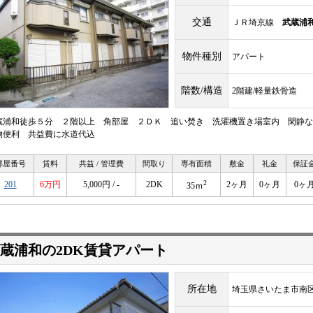
交通
ＪＲ埼京線
武蔵浦
物件種別
アパート
階数/構造
2階建/軽量鉄骨造
蔵浦和徒歩５分 ２階以上 角部屋 ２ＤＫ 追い焚き 洗濯機置き場室内 閑静な
物便利 共益費に水道代込
部屋番号
賃料
共益 / 管理費
間取り
専有面積
敷金
礼金
保証
2
201
6万円
5,000円 / -
2DK
2ヶ月
0ヶ月
0ヶ
35ｍ
蔵浦和の2DK賃貸アパート
所在地
埼玉県さいたま市南