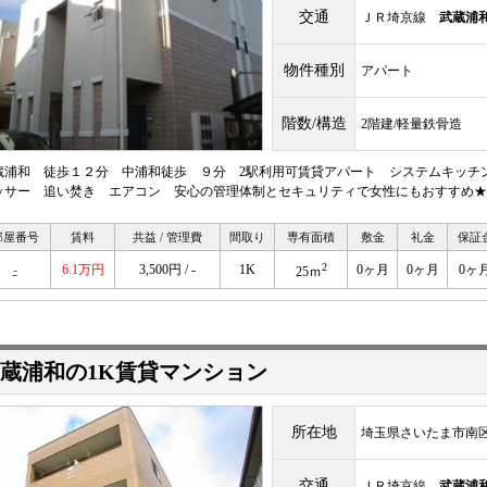
交通
ＪＲ埼京線
武蔵浦
物件種別
アパート
階数/構造
2階建/軽量鉄骨造
蔵浦和 徒歩１２分 中浦和徒歩 ９分 2駅利用可賃貸アパート システムキッチ
ッサー 追い焚き エアコン 安心の管理体制とセキュリティで女性にもおすすめ
部屋番号
賃料
共益 / 管理費
間取り
専有面積
敷金
礼金
保証
2
-
6.1万円
3,500円 / -
1K
0ヶ月
0ヶ月
0ヶ
25ｍ
蔵浦和の1K賃貸マンション
所在地
埼玉県さいたま市南
交通
ＪＲ埼京線
武蔵浦