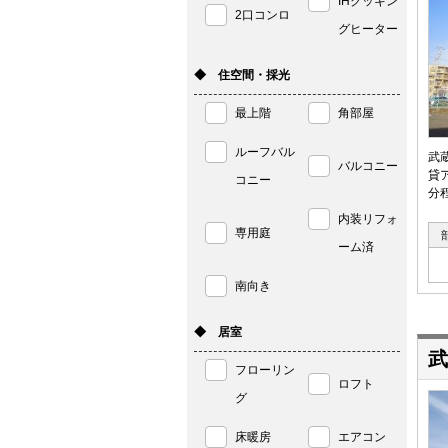
IHクッキン
2口コンロ
グヒーター
◆ 住空間・採光
最上階
角部屋
ルーフバル
武
バルコニー
貸
コニー
分
内装リフォ
専用庭
ーム済
南向き
◆ 居室
武
フローリン
ロフト
グ
床暖房
エアコン