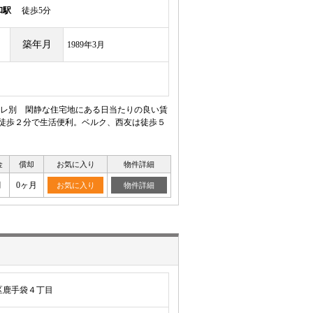
和駅
徒歩5分
築年月
1989年3月
レ別 閑静な住宅地にある日当たりの良い賃
も徒歩２分で生活便利。ベルク、西友は徒歩５
金
償却
お気に入り
物件詳細
月
0ヶ月
お気に入り
物件詳細
区鹿手袋４丁目