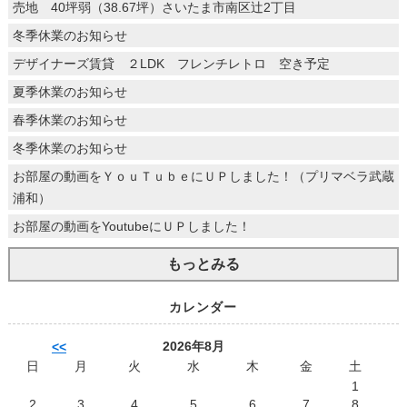
売地 40坪弱（38.67坪）さいたま市南区辻2丁目
冬季休業のお知らせ
デザイナーズ賃貸 ２LDK フレンチレトロ 空き予定
夏季休業のお知らせ
春季休業のお知らせ
冬季休業のお知らせ
お部屋の動画をＹｏｕＴｕｂｅにＵＰしました！（プリマベラ武蔵
浦和）
お部屋の動画をYoutubeにＵＰしました！
もっとみる
カレンダー
2026年8月
<<
日
月
火
水
木
金
土
1
2
3
4
5
6
7
8