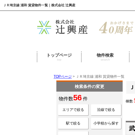
ＪＲ埼京線 浦和 賃貸物件一覧｜株式会社 辻興産
トップページ
物件検索
top
search
TOPページ
> ＪＲ埼京線 浦和 賃貸物件一覧
検索条件の変更
Ｊ
56
物件数
件
棟数
エリアで絞る
沿線で絞る
駅で絞る
小学校から探す
武