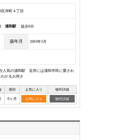
和区岸町４丁目
岸線
浦和駅
徒歩6分
築年月
2003年3月
１台人気の浦和駅 近所には浦和市民に愛され
はわかるお得さ
金
償却
お気に入り
物件詳細
月
0ヶ月
お気に入り
物件詳細