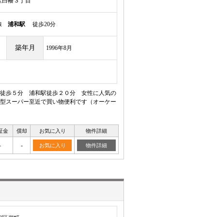
区白幡３丁目
岸線
浦和駅
徒歩20分
築年月
1996年8月
徒歩５分 浦和駅徒歩２０分 女性に人気の
型スーパー至近で買い物便利です（オーケー
証金
償却
お気に入り
物件詳細
-
-
お気に入り
物件詳細