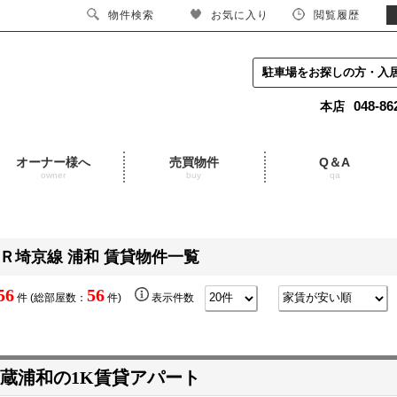
物件検索
お気に入り
閲覧履歴
駐車場をお探しの方・入
048-86
本店
オーナー様へ
売買物件
Q＆A
owner
buy
qa
Ｒ埼京線 浦和 賃貸物件一覧
56
56
件 (総部屋数：
件)
表示件数
蔵浦和の1K賃貸アパート