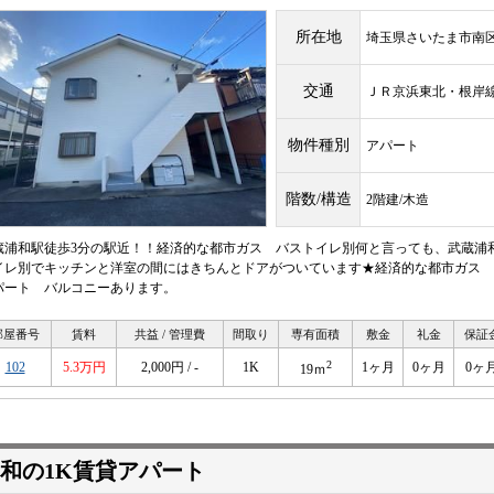
所在地
埼玉県さいたま市南
交通
ＪＲ京浜東北・根
物件種別
アパート
階数/構造
2階建/木造
蔵浦和駅徒歩3分の駅近！！経済的な都市ガス バストイレ別何と言っても、武蔵浦
イレ別でキッチンと洋室の間にはきちんとドアがついています★経済的な都市ガス 
パート バルコニーあります。
部屋番号
賃料
共益 / 管理費
間取り
専有面積
敷金
礼金
保証
2
102
5.3万円
2,000円 / -
1K
1ヶ月
0ヶ月
0ヶ
19ｍ
和の1K賃貸アパート