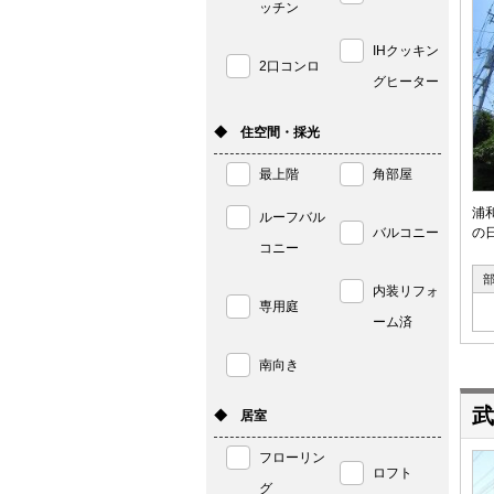
ッチン
IHクッキン
2口コンロ
グヒーター
◆ 住空間・採光
最上階
角部屋
浦
ルーフバル
バルコニー
の
コニー
内装リフォ
専用庭
ーム済
南向き
武
◆ 居室
フローリン
ロフト
グ