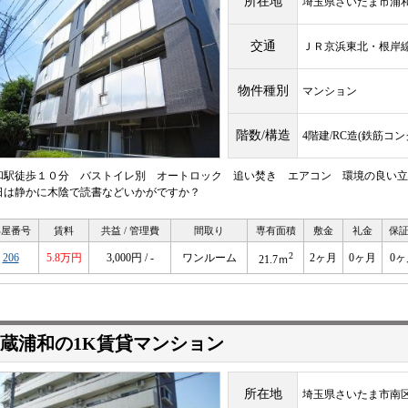
所在地
埼玉県さいたま市浦
交通
ＪＲ京浜東北・根
物件種別
マンション
階数/構造
4階建/RC造(鉄筋コ
和駅徒歩１０分 バストイレ別 オートロック 追い焚き エアコン 環境の良い立
日は静かに木陰で読書などいかがですか？
部屋番号
賃料
共益 / 管理費
間取り
専有面積
敷金
礼金
保
2
206
5.8万円
3,000円 / -
ワンルーム
2ヶ月
0ヶ月
0ヶ
21.7ｍ
蔵浦和の1K賃貸マンション
所在地
埼玉県さいたま市南