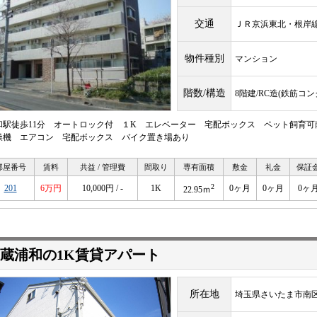
交通
ＪＲ京浜東北・根
物件種別
マンション
階数/構造
8階建/RC造(鉄筋コ
和駅徒歩11分 オートロック付 １K エレベーター 宅配ボックス ペット飼育
燥機 エアコン 宅配ボックス バイク置き場あり
部屋番号
賃料
共益 / 管理費
間取り
専有面積
敷金
礼金
保証
2
201
6万円
10,000円 / -
1K
0ヶ月
0ヶ月
0ヶ
22.95ｍ
蔵浦和の1K賃貸アパート
所在地
埼玉県さいたま市南