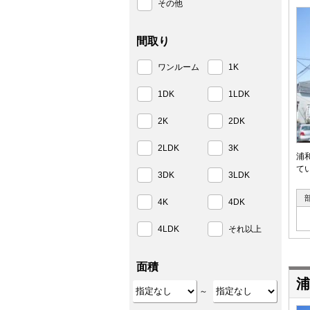
その他
間取り
ワンルーム
1K
1DK
1LDK
2K
2DK
2LDK
3K
浦
て
3DK
3LDK
4K
4DK
4LDK
それ以上
面積
浦
～