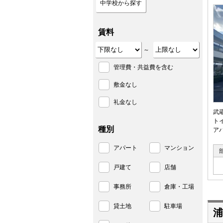
中学校から探す
賃料
～
管理費・共益費を含む
敷金なし
礼金なし
武
ト
種別
ア
アパート
マンション
戸建て
店舗
事務所
倉庫・工場
貸土地
駐車場
浦