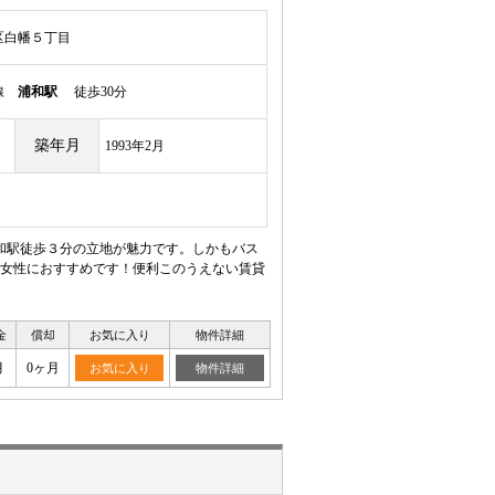
区白幡５丁目
岸線
浦和駅
徒歩30分
築年月
1993年2月
和駅徒歩３分の立地が魅力です。しかもバス
女性におすすめです！便利このうえない賃貸
金
償却
お気に入り
物件詳細
月
0ヶ月
お気に入り
物件詳細