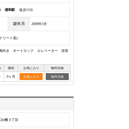
岸線
浦和駅
徒歩11分
築年月
2009年3月
ンクリート造)
可南向き オートロック エレベーター 浴室
金
償却
お気に入り
物件詳細
月
0ヶ月
お気に入り
物件詳細
区白幡３丁目