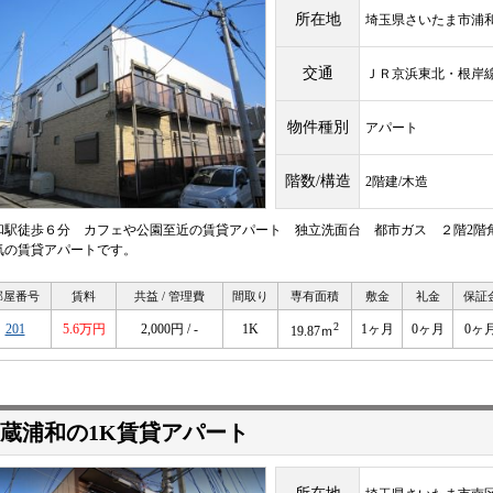
所在地
埼玉県さいたま市浦
交通
ＪＲ京浜東北・根
物件種別
アパート
階数/構造
2階建/木造
和駅徒歩６分 カフェや公園至近の賃貸アパート 独立洗面台 都市ガス ２階2階
気の賃貸アパートです。
部屋番号
賃料
共益 / 管理費
間取り
専有面積
敷金
礼金
保証
2
201
5.6万円
2,000円 / -
1K
1ヶ月
0ヶ月
0ヶ
19.87ｍ
蔵浦和の1K賃貸アパート