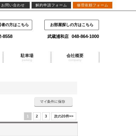
お問い合わせ
解約申請フォーム
修理依頼フォーム
居者の方はこちら
お部屋探しの方はこちら
2-8558
048-864-1000
武蔵浦和店
駐車場
会社概要
parking
company
1
2
3
次の20件>>