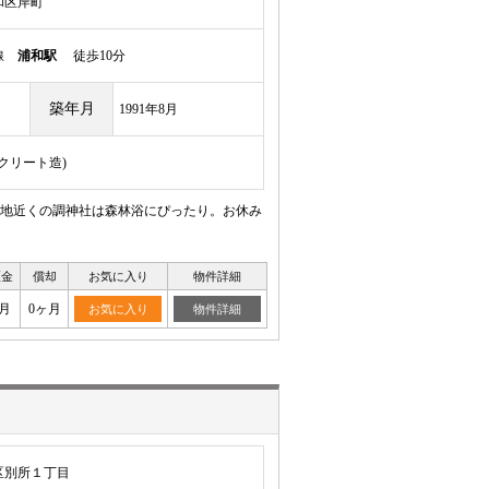
和区岸町
岸線
浦和駅
徒歩10分
築年月
1991年8月
ンクリート造)
地近くの調神社は森林浴にぴったり。お休み
証金
償却
お気に入り
物件詳細
月
0ヶ月
お気に入り
物件詳細
区別所１丁目