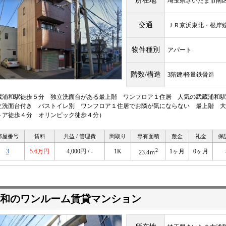
所在地
埼玉県さいたま市南
交通
ＪＲ京浜東北・根
物件種別
アパート
階数/構造
3階建/軽量鉄骨造
蔵浦和駅徒歩５分 独立洗面台がある最上階 ワンフロア１住居 人気の武蔵浦和駅
立洗面台付き バストイレ別 ワンフロア１住居でお隣が気にならない 最上階 大
トア徒歩４分 オリンピック徒歩４分）
部屋番号
賃料
共益 / 管理費
間取り
専有面積
敷金
礼金
保
2
3
5.6万円
4,000円 / -
1K
1ヶ月
0ヶ月
23.4ｍ
和のワンルーム賃貸マンション