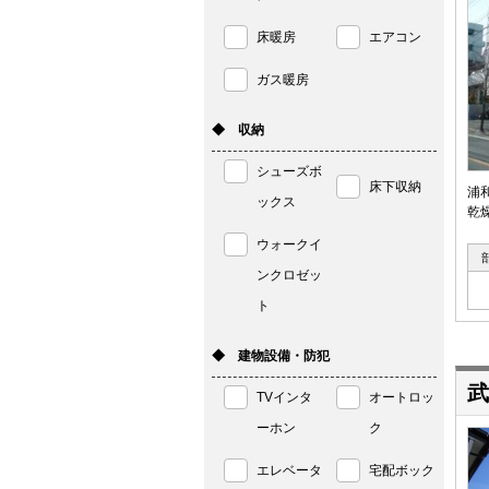
床暖房
エアコン
ガス暖房
◆ 収納
シューズボ
床下収納
浦
ックス
乾
ウォークイ
ンクロゼッ
ト
◆ 建物設備・防犯
武
TVインタ
オートロッ
ーホン
ク
エレベータ
宅配ボック