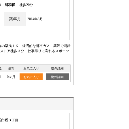
岸線
浦和駅
徒歩20分
築年月
2014年3月
8分の築浅１Ｋ 経済的な都市ガス 築浅で閑静
ストア徒歩３分 仕事帰りに寄れるスポーツ
金
償却
お気に入り
物件詳細
月
0ヶ月
お気に入り
物件詳細
区白幡３丁目