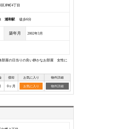
和区岸町4丁目
岸線
浦和駅
徒歩6分
築年月
2002年3月
角部屋の日当りの良い静かなお部屋 女性に
金
償却
お気に入り
物件詳細
月
0ヶ月
お気に入り
物件詳細