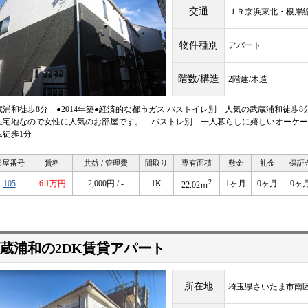
交通
ＪＲ京浜東北・根
物件種別
アパート
階数/構造
2階建/木造
蔵浦和徒歩8分 ●2014年築●経済的な都市ガス バストイレ別 人気の武蔵浦和徒歩
住宅地なので女性に人気のお部屋です。 バストレ別 一人暮らしに嬉しいオーケー
ム徒歩1分
部屋番号
賃料
共益 / 管理費
間取り
専有面積
敷金
礼金
保証
2
105
6.1万円
2,000円 / -
1K
1ヶ月
0ヶ月
0ヶ
22.02ｍ
蔵浦和の2DK賃貸アパート
所在地
埼玉県さいたま市南