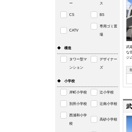
ー
ス
CS
BS
専用ゴミ置
CATV
場
武
◆ 構造
な
ジ
タワー型マ
デザイナー
ンション
ズ
◆ 小学校
岸町小学校
辻小学校
別所小学校
辻南小学校
武
西浦和小学
高砂小学校
校