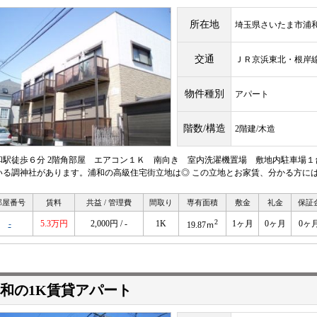
所在地
埼玉県さいたま市浦
交通
ＪＲ京浜東北・根
物件種別
アパート
階数/構造
2階建/木造
和駅徒歩６分 2階角部屋 エアコン１Ｋ 南向き 室内洗濯機置場 敷地内駐車場
いる調神社があります。浦和の高級住宅街立地は◎ この立地とお家賃、分かる方に
部屋番号
賃料
共益 / 管理費
間取り
専有面積
敷金
礼金
保証
2
-
5.3万円
2,000円 / -
1K
1ヶ月
0ヶ月
0ヶ
19.87ｍ
和の1K賃貸アパート