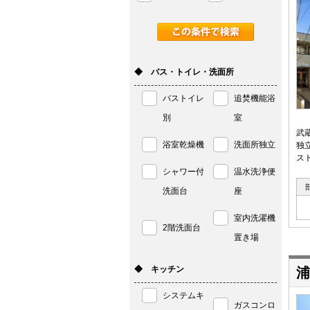
◆ バス・トイレ・洗面所
バストイレ
追焚機能浴
別
室
武
浴室乾燥機
洗面所独立
独
ス
シャワー付
温水洗浄便
洗面台
座
室内洗濯機
2階洗面台
置き場
◆ キッチン
浦
システムキ
ガスコンロ