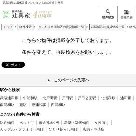
武蔵浦和の2DK賃貸マンション | 株式会社 辻興産
物件検索
会社概要
トップ
>
物件検索
>
さいたま市浦和区の賃貸情報一覧
>
武蔵浦和の賃貸情報一覧
>
物件
こちらの物件は掲載を終了しております。
条件を変えて、再度検索をお願いします。
このページの先頭へ
駅から検索
武蔵浦和駅
中浦和駅
北戸田駅
戸田駅
戸田公園駅
北浦和駅
浦和駅
南浦和駅
蕨駅
東浦和駅
西浦和駅
こだわり条件から検索
駅近物件
ペット可
敷金礼金0円
新築・築浅物件
女性向け
カップル・ファミリー向け
ひとり暮らし向け
店舗・事務所