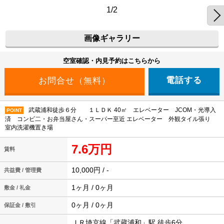
1/2
画像ギャラリー
空室確認・内見予約はこちらから
電話する
武蔵浦和徒歩６分 １ＬＤＫ 40㎡ エレベーター JCOM・光導入
POINT
済 コンビ二・お弁当屋さん・スーパー至近 エレベーター 外観タイル張り
室内洗濯機置き場
7.6万円
賃料
10,000円 / -
共益費 / 管理費
1ヶ月 / 0ヶ月
敷金 / 礼金
0ヶ月 / 0ヶ月
保証金 / 敷引
ＪＲ埼京線「武蔵浦和」駅 徒歩6分