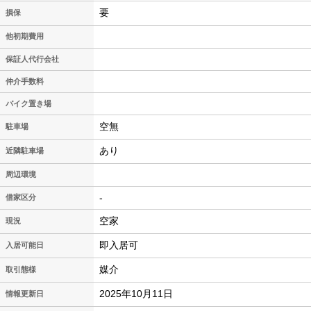
要
損保
他初期費用
保証人代行会社
仲介手数料
バイク置き場
空無
駐車場
あり
近隣駐車場
周辺環境
-
借家区分
空家
現況
即入居可
入居可能日
媒介
取引態様
2025年10月11日
情報更新日