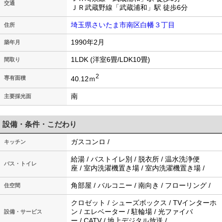
交通
ＪＲ武蔵野線「武蔵浦和」駅 徒歩6分
埼玉県さいたま市南区白幡３丁目
住所
1990年2月
築年月
1LDK (洋室6畳/LDK10畳)
間取り
2
40.12ｍ
専有面積
南
主要採光面
設備・条件・こだわり
ガスコンロ /
キッチン
給湯 / バストイレ別 / 脱衣所 / 温水洗浄便
バス・トイレ
座 / 室内洗濯機置き場 / 室内洗濯機置き場 /
角部屋 / バルコニー / 南向き / フローリング /
住空間
クロゼット / シューズボックス / TVインターホ
ン / エレベーター / 駐輪場 / 光ファイバ
設備・サービス
ー / CATV / 地上デジタル放送 /