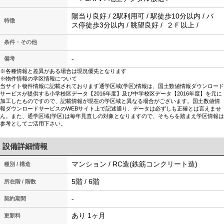
陽当り良好 / 2駅利用可 / 駅徒歩10分以内 / バ
特徴
ス停徒歩3分以内 / 眺望良好 / ２Ｆ以上 /
条件・その他
-
備考
※各種情報と差異がある場合は現況優先となります
※物件情報の学区情報について
当サイト物件情報に記載されております通学区域(学区)情報は、国土数値情報ダウンロード
サービスが提供する小学校区データ【2016年度】及び中学校区データ【2016年度】を元に
加工したものですので、記載情報が現在の学区域と異なる場合がございます。国土数値情
報ダウンロードサービスのWEBサイト上で記述通り、データは必ずしも正確とは言えませ
ん。また、通学区域(学区)は毎年見直しの対象となりますので、そちらを踏まえ学区情報は
参考としてご活用下さい。
設備詳細情報
マンション / RC造(鉄筋コンクリート造)
種別 / 構造
5階 / 6階
所在階 / 階数
-
契約期間
あり 1ヶ月
更新料