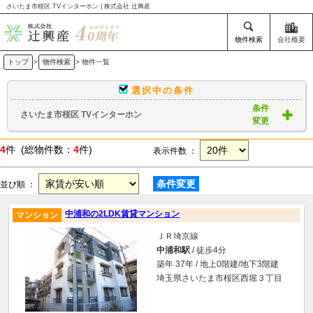
さいたま市桜区 TVインターホン | 株式会社 辻興産
物件検索
会社概要
トップ
>
物件検索
> 物件一覧
選択中の条件
条件
さいたま市桜区 TVインターホン
変更
4
件 (総物件数：
4
件)
表示件数 ：
条件変更
並び順 ：
中浦和の2LDK賃貸マンション
マンション
ＪＲ埼京線
中浦和駅
/ 徒歩4分
築年 37年 / 地上0階建/地下3階建
埼玉県さいたま市桜区西堀３丁目