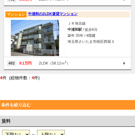
中浦和の2LDK賃貸マンション
マンション
ＪＲ埼京線
中浦和駅
/ 徒歩6分
築年 35年 / 4階建
埼玉県さいたま市桜区西堀３
2
402
9.1万円
2LDK（58.12ｍ
）
4
件 (総物件数：
4
件)
条件を絞り込む
賃料
～