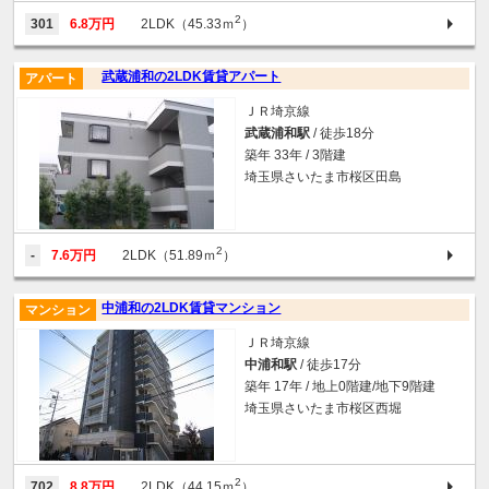
2
301
6.8万円
2LDK（45.33ｍ
）
武蔵浦和の2LDK賃貸アパート
アパート
ＪＲ埼京線
武蔵浦和駅
/ 徒歩18分
築年 33年 / 3階建
埼玉県さいたま市桜区田島
2
-
7.6万円
2LDK（51.89ｍ
）
中浦和の2LDK賃貸マンション
マンション
ＪＲ埼京線
中浦和駅
/ 徒歩17分
築年 17年 / 地上0階建/地下9階建
埼玉県さいたま市桜区西堀
2
702
8.8万円
2LDK（44.15ｍ
）