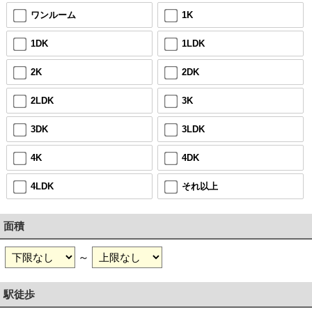
ワンルーム
1K
1DK
1LDK
2K
2DK
2LDK
3K
3DK
3LDK
4K
4DK
4LDK
それ以上
面積
～
駅徒歩