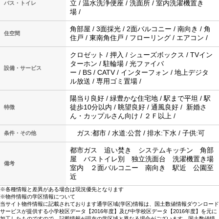
立 / 温水洗浄便座 / 洗面所 / 室内洗濯機置き
バス・トイレ
場 /
角部屋 / 3面採光 / 2面バルコニー / 南向き / 角
住空間
住戸 / 東南角住戸 / フローリング / エアコン /
クロゼット / 押入 / シューズボックス / TVイン
ターホン / 駐輪場 / 光ファイバ
設備・サービス
ー / BS / CATV / インターフォン / 地上デジタ
ル放送 / 専用ゴミ置場 /
陽当り良好 / 緑豊かな住宅地 / 駅まで平坦 / 駅
徒歩10分以内 / 眺望良好 / 通風良好 / 新婚さ
特徴
ん・カップルさん向け / ２Ｆ以上 /
ガス:都市 / 水道:公営 / 排水:下水 / 子供:可
条件・その他
都市ガス 追い焚き システムキッチン 角部
屋 バストイレ別 独立洗面台 洗濯機置き場
備考
室内 ２面バルコニー 南向き 駅近 公園至
近
※各種情報と差異がある場合は現況優先となります
※物件情報の学区情報について
当サイト物件情報に記載されております通学区域(学区)情報は、国土数値情報ダウンロード
サービスが提供する小学校区データ【2016年度】及び中学校区データ【2016年度】を元に
加工したものですので、記載情報が現在の学区域と異なる場合がございます。国土数値情