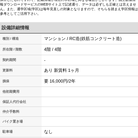
報ダウンロードサービスのWEBサイト上で記述通り、データは必ずしも正確とは言えませ
ん。また、通学区域(学区)は毎年見直しの対象となりますので、そちらを踏まえ学区情報は
参考としてご活用下さい。
設備詳細情報
マンション / RC造(鉄筋コンクリート造)
種別 / 構造
4階 / 4階
所在階 / 階数
-
契約期間
あり 新賃料 1ヶ月
更新料
要 16,000円/2年
損保
他初期費用
保証人代行会社
仲介手数料
バイク置き場
なし
駐車場