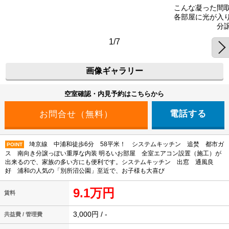
こんな凝った間
各部屋に光が入
分
1/7
画像ギャラリー
空室確認・内見予約はこちらから
電話する
埼京線 中浦和徒歩6分 58平米！ システムキッチン 追焚 都市ガ
POINT
ス 南向き分譲っぽい重厚な内装 明るいお部屋 全室エアコン設置（施工）が
出来るので、家族の多い方にも便利です。システムキッチン 出窓 通風良
好 浦和の人気の「別所沼公園」至近で、お子様も大喜び
9.1万円
賃料
3,000円 / -
共益費 / 管理費