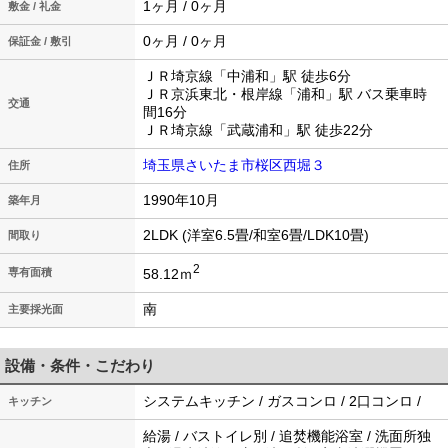
1ヶ月 / 0ヶ月
敷金 / 礼金
0ヶ月 / 0ヶ月
保証金 / 敷引
ＪＲ埼京線「中浦和」駅 徒歩6分
ＪＲ京浜東北・根岸線「浦和」駅 バス乗車時
交通
間16分
ＪＲ埼京線「武蔵浦和」駅 徒歩22分
埼玉県さいたま市桜区西堀３
住所
1990年10月
築年月
2LDK (洋室6.5畳/和室6畳/LDK10畳)
間取り
2
58.12ｍ
専有面積
南
主要採光面
設備・条件・こだわり
システムキッチン / ガスコンロ / 2口コンロ /
キッチン
給湯 / バストイレ別 / 追焚機能浴室 / 洗面所独