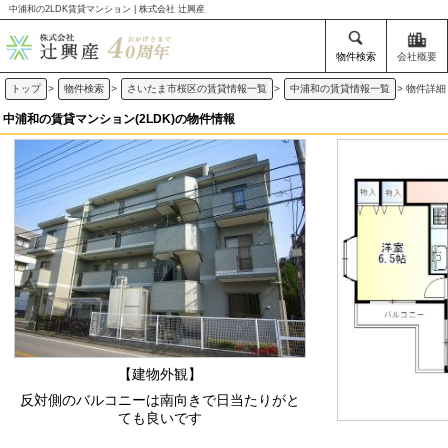
中浦和の2LDK賃貸マンション | 株式会社 辻興産
物件検索
会社概要
トップ
>
物件検索
>
さいたま市桜区の賃貸情報一覧
>
中浦和の賃貸情報一覧
>
物件詳細
中浦和の賃貸マンション(2LDK)の物件情報
【建物外観】
反対側のバルコニーは南向きで日当たりがと
ても良いです