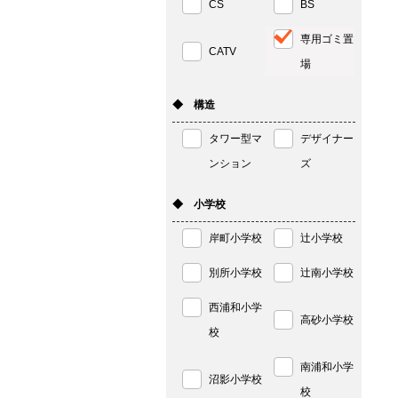
CS
BS
専用ゴミ置
CATV
場
◆ 構造
タワー型マ
デザイナー
ンション
ズ
◆ 小学校
岸町小学校
辻小学校
別所小学校
辻南小学校
西浦和小学
高砂小学校
校
南浦和小学
沼影小学校
校