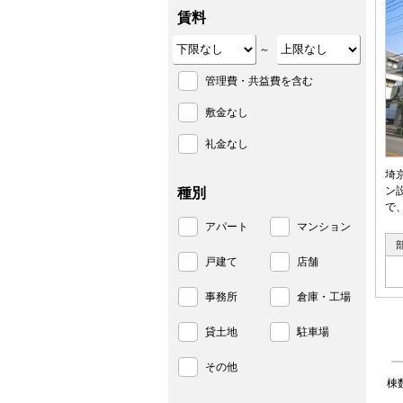
賃料
～
管理費・共益費を含む
敷金なし
礼金なし
埼
ン
種別
で
アパート
マンション
戸建て
店舗
事務所
倉庫・工場
貸土地
駐車場
その他
棟