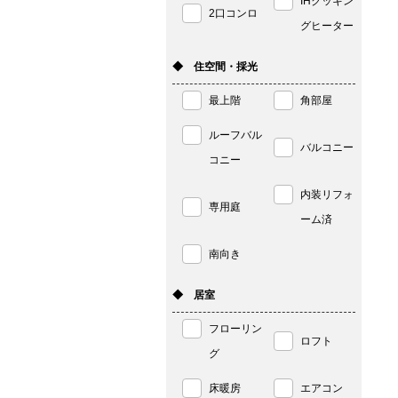
IHクッキン
2口コンロ
グヒーター
◆ 住空間・採光
最上階
角部屋
ルーフバル
バルコニー
コニー
内装リフォ
専用庭
ーム済
南向き
◆ 居室
フローリン
ロフト
グ
床暖房
エアコン