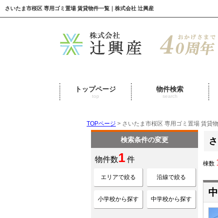
さいたま市桜区 専用ゴミ置場 賃貸物件一覧｜株式会社 辻興産
トップページ
物件検索
top
search
TOPページ
> さいたま市桜区 専用ゴミ置場 賃貸
検索条件の変更
さ
1
物件数
件
棟数
エリアで絞る
沿線で絞る
中
小学校から探す
中学校から探す