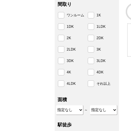
間取り
ワンルーム
1K
1DK
1LDK
2K
2DK
2LDK
3K
3DK
3LDK
4K
4DK
4LDK
それ以上
面積
～
駅徒歩