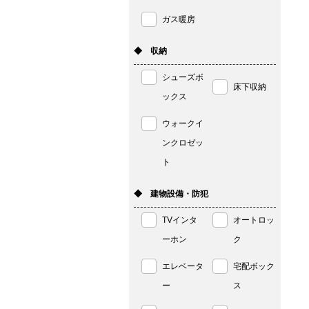
ガス暖房
◆ 収納
シューズボ
床下収納
ックス
ウォークイ
ンクロゼッ
ト
◆ 建物設備・防犯
TVインタ
オートロッ
ーホン
ク
エレベータ
宅配ボック
ー
ス