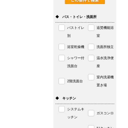
◆ バス・トイレ・洗面所
バストイレ
追焚機能浴
別
室
浴室乾燥機
洗面所独立
シャワー付
温水洗浄便
洗面台
座
室内洗濯機
2階洗面台
置き場
◆ キッチン
システムキ
ガスコンロ
ッチン