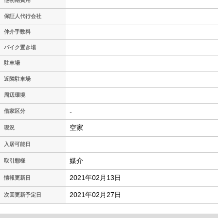
他初期費用
保証人代行会社
仲介手数料
バイク置き場
駐車場
近隣駐車場
周辺環境
-
借家区分
空家
現況
入居可能日
媒介
取引態様
2021年02月13日
情報更新日
2021年02月27日
次回更新予定日