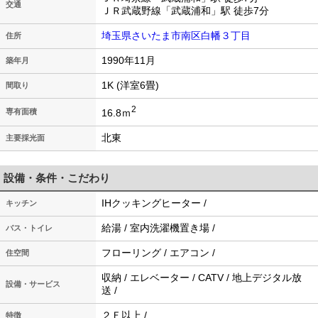
交通
ＪＲ武蔵野線「武蔵浦和」駅 徒歩7分
埼玉県さいたま市南区白幡３丁目
住所
1990年11月
築年月
1K (洋室6畳)
間取り
2
16.8ｍ
専有面積
北東
主要採光面
設備・条件・こだわり
IHクッキングヒーター /
キッチン
給湯 / 室内洗濯機置き場 /
バス・トイレ
フローリング / エアコン /
住空間
収納 / エレベーター / CATV / 地上デジタル放
設備・サービス
送 /
２Ｆ以上 /
特徴