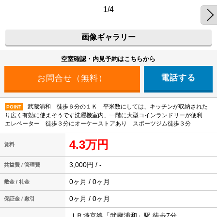
1/4
画像ギャラリー
空室確認・内見予約はこちらから
電話する
武蔵浦和 徒歩６分の１Ｋ 平米数にしては、キッチンが収納された
POINT
り広く有効に使えそうです洗濯機室内、一階に大型コインランドリーが便利
エレベーター 徒歩３分にオーケーストアあり スポーツジム徒歩３分
4.3万円
賃料
3,000円 / -
共益費 / 管理費
0ヶ月 / 0ヶ月
敷金 / 礼金
0ヶ月 / 0ヶ月
保証金 / 敷引
ＪＲ埼京線「武蔵浦和」駅 徒歩7分