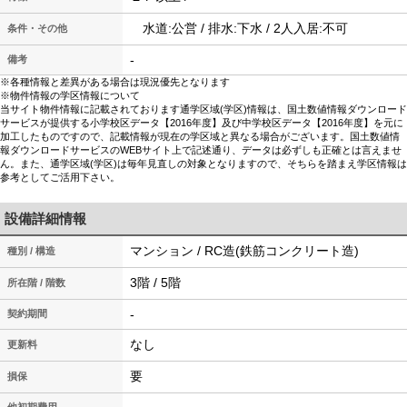
水道:公営 / 排水:下水 / 2人入居:不可
条件・その他
-
備考
※各種情報と差異がある場合は現況優先となります
※物件情報の学区情報について
当サイト物件情報に記載されております通学区域(学区)情報は、国土数値情報ダウンロード
サービスが提供する小学校区データ【2016年度】及び中学校区データ【2016年度】を元に
加工したものですので、記載情報が現在の学区域と異なる場合がございます。国土数値情
報ダウンロードサービスのWEBサイト上で記述通り、データは必ずしも正確とは言えませ
ん。また、通学区域(学区)は毎年見直しの対象となりますので、そちらを踏まえ学区情報は
参考としてご活用下さい。
設備詳細情報
マンション / RC造(鉄筋コンクリート造)
種別 / 構造
3階 / 5階
所在階 / 階数
-
契約期間
なし
更新料
要
損保