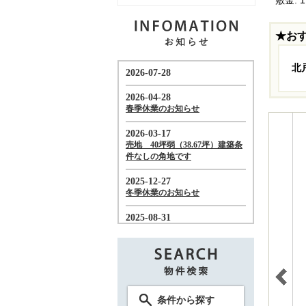
★お
北
条件から探す