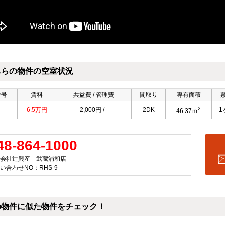
ちらの物件の空室状況
番号
賃料
共益費 / 管理費
間取り
専有面積
2
6.5万円
2,000円 / -
2DK
1
46.37ｍ
48-864-1000
会社辻興産 武蔵浦和店
い合わせNO：RHS-9
の物件に似た物件をチェック！