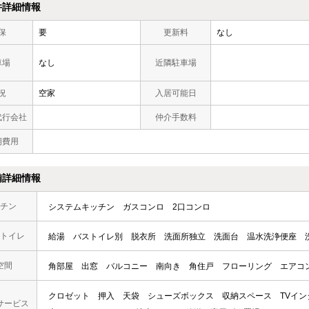
件詳細情報
保
要
更新料
なし
車場
なし
近隣駐車場
況
空家
入居可能日
代行会社
仲介手数料
期費用
備詳細情報
チン
システムキッチン
ガスコンロ
2口コンロ
トイレ
給湯
バストイレ別
脱衣所
洗面所独立
洗面台
温水洗浄便座
空間
角部屋
出窓
バルコニー
南向き
角住戸
フローリング
エアコ
クロゼット
押入
天袋
シューズボックス
収納スペース
TVイ
サービス