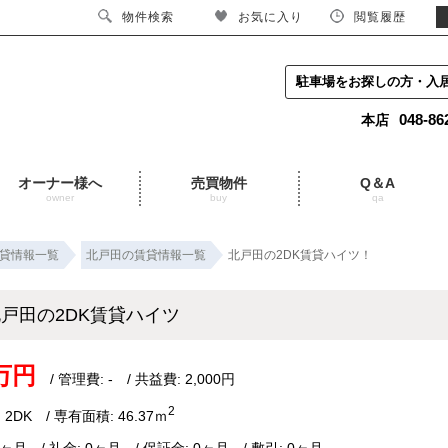
物件検索
お気に入り
閲覧履歴
駐車場をお探しの方・入
048-86
本店
オーナー様へ
売買物件
Q＆A
owner
buy
qa
貸情報一覧
北戸田の賃貸情報一覧
北戸田の2DK賃貸ハイツ！
戸田の2DK賃貸ハイツ
5万円
/ 管理費: - / 共益費: 2,000円
2
 2DK / 専有面積: 46.37ｍ
1ヶ月 / 礼金: 0ヶ月 / 保証金: 0ヶ月 / 敷引: 0ヶ月