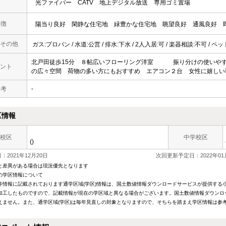
光ファイバー
CATV
地上デジタル放送
専用ゴミ置場
 徴
陽当り良好
閑静な住宅地
緑豊かな住宅地
眺望良好
通風良好
その他
ガス:プロパン / 水道:公営 / 排水:下水 / 2人入居:可 / 楽器相談:不可 / ペ
北戸田徒歩15分 ８帖広いフローリング洋室 振り分けの使いやす
ント
の広々空間 荷物の多い方にもおすすめ エアコン２台 女性に嬉しい
 考
-
区情報
校区
中学校区
()
2021年12月20日
次回更新予定日：2022年01
と差異がある場合は現況優先となります
の学区情報について
件情報に記載されております通学区域(学区)情報は、国土数値情報ダウンロードサービスが提供する小学
加工したものですので、記載情報が現在の学区域と異なる場合がございます。国土数値情報ダウンロ
えません。また、通学区域(学区)は毎年見直しの対象となりますので、そちらを踏まえ学区情報は参