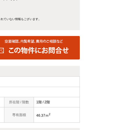
きれていない情報もございます。
所在階 / 階数
1階 / 2階
2
専有面積
46.37ｍ