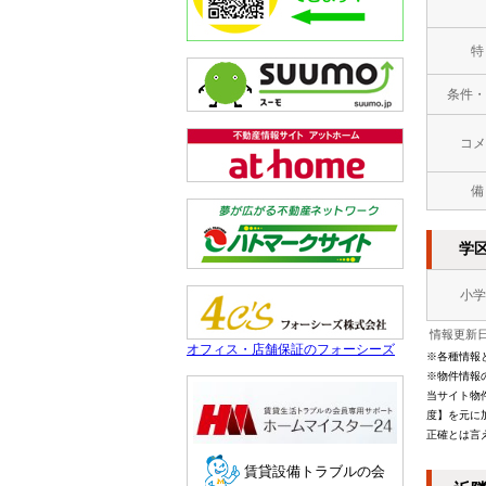
特
条件・
コメ
備
学
小学
情報更新日：
オフィス・店舗保証のフォーシーズ
※各種情報
※物件情報
当サイト物
度】を元に
正確とは言
賃貸設備トラブルの会