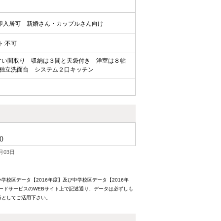
即入居可
新婚さん・カップルさん向け
ット:不可
い間取り 収納は３間と天袋付き 洋室は８帖
独立洗面台 システム２口キッチン
()
月03日
校区データ【2016年度】及び中学校区データ【2016年
ードサービスのWEBサイト上で記述通り、データは必ずしも
考としてご活用下さい。