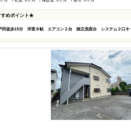
すすめポイント★
戸田徒歩15分 洋室８帖 エアコン２台 独立洗面台 システム２口キ