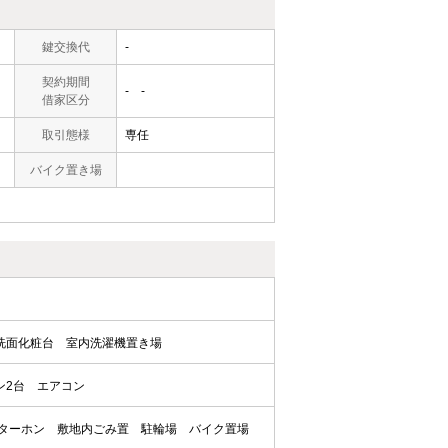
鍵交換代
-
契約期間
- -
借家区分
取引態様
専任
バイク置き場
洗面化粧台
室内洗濯機置き場
ン2台
エアコン
ンターホン
敷地内ごみ置
駐輪場
バイク置場