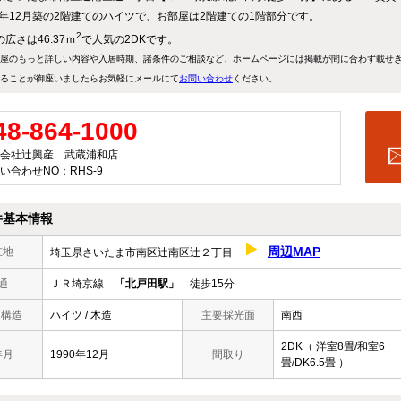
90年12月築の2階建てのハイツで、お部屋は2階建ての1階部分です。
2
広さは46.37ｍ
で人気の2DKです。
屋のもっと詳しい内容や入居時期、諸条件のご相談など、ホームページには掲載が間に合わず載せ
ることが御座いましたらお気軽にメールにて
お問い合わせ
ください。
48-864-1000
会社辻興産 武蔵浦和店
い合わせNO：RHS-9
件基本情報
周辺MAP
在地
埼玉県さいたま市南区辻南区辻２丁目
通
ＪＲ埼京線
「北戸田駅」
徒歩15分
/ 構造
ハイツ / 木造
主要採光面
南西
2DK（ 洋室8畳/和室6
年月
1990年12月
間取り
畳/DK6.5畳 ）