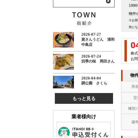
19
物件の
※お部
気にな
0
株式
お問
物
所
交
もっと見る
種別 
業者様向け
築