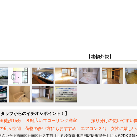
【建物外観】
スタッフからのイチオシポイント！】
田徒歩15分 ８帖広いフローリング洋室 振り分けの使いやすい間
の広々空間 荷物の多い方にもおすすめ エアコン２台 女性に嬉しい
県さいたま市南区辻南区辻２丁目【ＪＲ埼京線 北戸田駅徒歩15分】にある2DK賃貸