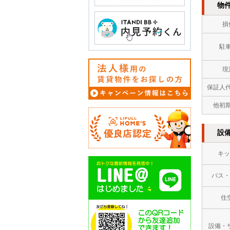
物
損
駐
現
保証人
他初
設
キッ
バス・
住
設備・