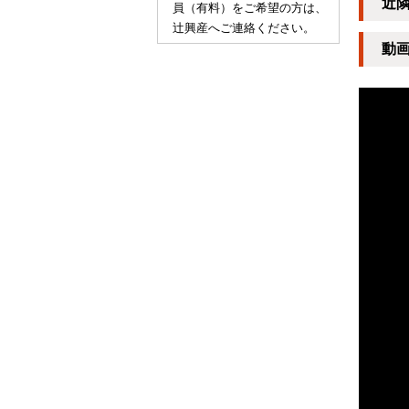
近
員（有料）をご希望の方は、
辻興産へご連絡ください。
動