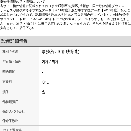
※物件情報の学区情報について
当サイト物件情報に記載されております通学区域(学区)情報は、国土数値情報ダウンロード
サービスが提供する小学校区データ【2016年度】及び中学校区データ【2016年度】を元に
加工したものですので、記載情報が現在の学区域と異なる場合がございます。国土数値情
報ダウンロードサービスのWEBサイト上で記述通り、データは必ずしも正確とは言えませ
ん。また、通学区域(学区)は毎年見直しの対象となりますので、そちらを踏まえ学区情報は
参考としてご活用下さい。
設備詳細情報
事務所 / S造(鉄骨造)
種別 / 構造
2階 / 5階
所在階 / 階数
-
契約期間
なし
更新料
要
損保
他初期費用
保証人代行会社
仲介手数料
バイク置き場