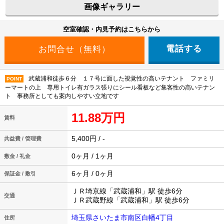
画像ギャラリー
空室確認・内見予約はこちらから
電話する
武蔵浦和徒歩６分 １７号に面した視覚性の高いテナント ファミリ
POINT
ーマートの上 専用トイレ有ガラス張りにシール看板など集客性の高いテナン
ト 事務所としても案内しやすい立地です
11.88万円
賃料
5,400円 / -
共益費 / 管理費
0ヶ月 / 1ヶ月
敷金 / 礼金
6ヶ月 / 0ヶ月
保証金 / 敷引
ＪＲ埼京線「武蔵浦和」駅 徒歩6分
交通
ＪＲ武蔵野線「武蔵浦和」駅 徒歩6分
埼玉県さいたま市南区白幡4丁目
住所