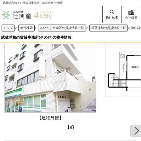
武蔵浦和のその他賃貸事務所 | 株式会社 辻興産
物件検索
会社概要
トップ
>
物件検索
>
さいたま市南区の賃貸情報一覧
>
武蔵浦和の賃貸情報一覧
>
物件詳
武蔵浦和の賃貸事務所(その他)の物件情報
【建物外観】
1/8