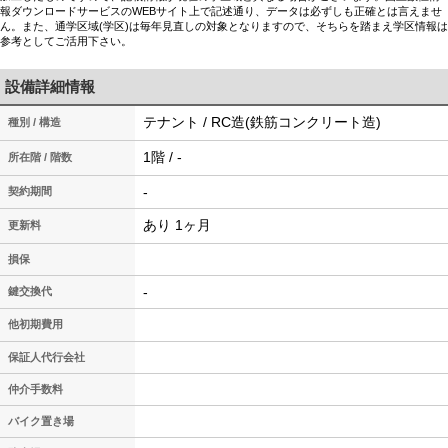
報ダウンロードサービスのWEBサイト上で記述通り、データは必ずしも正確とは言えませ
ん。また、通学区域(学区)は毎年見直しの対象となりますので、そちらを踏まえ学区情報は
参考としてご活用下さい。
設備詳細情報
テナント / RC造(鉄筋コンクリート造)
種別 / 構造
1階 / -
所在階 / 階数
-
契約期間
あり 1ヶ月
更新料
損保
-
鍵交換代
他初期費用
保証人代行会社
仲介手数料
バイク置き場