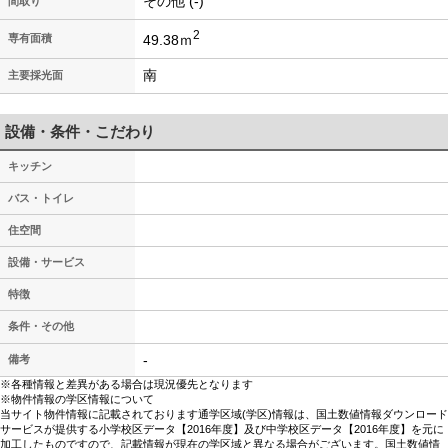
その他 (-)
間取り
2
49.38ｍ
専有面積
南
主要採光面
設備・条件・こだわり
キッチン
バス・トイレ
住空間
設備・サービス
特徴
条件・その他
-
備考
※各種情報と差異がある場合は現況優先となります
※物件情報の学区情報について
当サイト物件情報に記載されております通学区域(学区)情報は、国土数値情報ダウンロード
サービスが提供する小学校区データ【2016年度】及び中学校区データ【2016年度】を元に
加工したものですので、記載情報が現在の学区域と異なる場合がございます。国土数値情