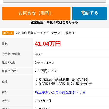
電話する
空室確認・内見予約はこちらから
武蔵浦和駅前ロータリー テナント 飲食可
ポイント
41.04万円
賃料
無 / -
共益費 / 管理費
0ヶ月 / 2ヶ月
敷金 / 礼金
200万円 / 20％
保証金 / 敷引
ＪＲ埼京線「武蔵浦和」駅 徒歩1分
交通
ＪＲ武蔵野線「武蔵浦和」駅 徒歩1分
埼玉県さいたま市南区別所７丁目
住所
2013年2月
築年月