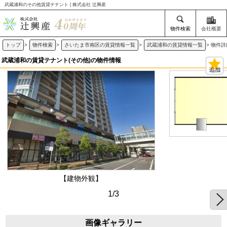
武蔵浦和のその他賃貸テナント | 株式会社 辻興産
物件検索
会社概要
トップ
>
物件検索
>
さいたま市南区の賃貸情報一覧
>
武蔵浦和の賃貸情報一覧
>
物件詳
武蔵浦和の賃貸テナント(その他)の物件情報
【建物外観】
1/3
画像ギャラリー