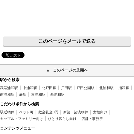
このページをメールで送る
このページの先頭へ
駅から検索
武蔵浦和駅
中浦和駅
北戸田駅
戸田駅
戸田公園駅
北浦和駅
浦和駅
南浦和駅
蕨駅
東浦和駅
西浦和駅
こだわり条件から検索
駅近物件
ペット可
敷金礼金0円
新築・築浅物件
女性向け
カップル・ファミリー向け
ひとり暮らし向け
店舗・事務所
コンテンツメニュー