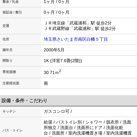
1ヶ月 / 0ヶ月
敷金 / 礼金
0ヶ月 / 0ヶ月
保証金 / 敷引
ＪＲ埼京線「武蔵浦和」駅 徒歩2分
交通
ＪＲ武蔵野線「武蔵浦和」駅 徒歩2分
埼玉県さいたま市南区白幡５丁目
住所
2000年5月
築年月
1K (洋室7.6畳(2階))
間取り
2
30.71ｍ
専有面積
南
主要採光面
設備・条件・こだわり
ガスコンロ可 /
キッチン
給湯 / バストイレ別 / シャワー / 脱衣所 / 洗面
所独立 / 洗面台 / 洗面所にドア / 洗面化粧
バス・トイレ
台 / 洗面所 / 室内洗濯機置き場 / 室内洗濯機置