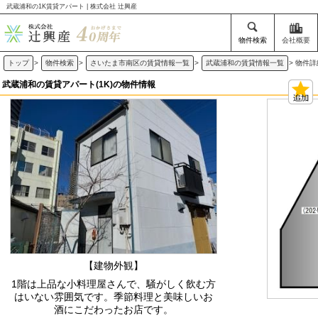
武蔵浦和の1K賃貸アパート | 株式会社 辻興産
物件検索
会社概要
トップ
>
物件検索
>
さいたま市南区の賃貸情報一覧
>
武蔵浦和の賃貸情報一覧
>
物件詳
武蔵浦和の賃貸アパート(1K)の物件情報
【建物外観】
1階は上品な小料理屋さんで、騒がしく飲む方
はいない雰囲気です。季節料理と美味しいお
酒にこだわったお店です。