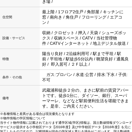
き場 /
最上階 / 1フロア2住戸 / 角部屋 / キッチンに
窓 / 南向き / 角住戸 / フローリング / エアコ
住空間
ン /
収納 / クロゼット / 押入 / 天袋 / シューズボッ
クス / 収納スペース / CATV / 当社管理物
設備・サービス
件 / CATVインターネット / 地上デジタル放送 /
陽当り良好 / 2沿線利用可 / 駅まで平坦 / 駅
前 / 平坦地 / 駅徒歩5分以内 / 眺望良好 / 通風良
特徴
好 / 即入居可 / ２Ｆ以上 /
ガス:プロパン / 水道:公営 / 排水:下水 / 子供:
条件・その他
不可
武蔵浦和徒歩２分の、まさに駅前の賃貸アパー
トです。徒歩1分に、ダイソー、銀行、スーパ
備考
ーマーレ、などなど駅前便利生活を堪能できま
す。是非、ご内見ください。
※各種情報と差異がある場合は現況優先となります
※物件情報の学区情報について
当サイト物件情報に記載されております通学区域(学区)情報は、国土数値情報ダウンロード
サービスが提供する小学校区データ【2016年度】及び中学校区データ【2016年度】を元に
加工したものですので、記載情報が現在の学区域と異なる場合がございます。国土数値情