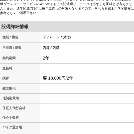
報ダウンロードサービスのWEBサイト上で記述通り、データは必ずしも正確とは言えませ
ん。また、通学区域(学区)は毎年見直しの対象となりますので、そちらを踏まえ学区情報は
参考としてご活用下さい。
設備詳細情報
アパート / 木造
種別 / 構造
2階 / 2階
所在階 / 階数
2年
契約期間
更新料
要 18,000円/2年
損保
-
鍵交換代
他初期費用
保証人代行会社
仲介手数料
バイク置き場