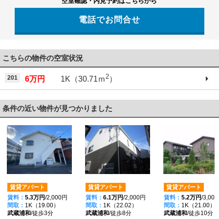
空室確認・内見予約はこちらから
電話でお問合せ
048-864-1000
こちらの物件の空室状況
2
201
6万円
1K（30.71ｍ
）
条件の近い物件が見つかりました
賃貸アパート
賃貸アパート
賃貸アパート
賃料：
5.3万円
/2,000円
賃料：
6.1万円
/2,000円
賃料：
5.2万円
/3,00
間取：
1K（19.00）
間取：
1K（22.02）
間取：
1K（21.00）
武蔵浦和
/徒歩3分
武蔵浦和
/徒歩8分
武蔵浦和
/徒歩10分