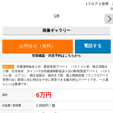
1フロア２世帯 
1/8
画像ギャラリー
電話する
空室確認・内見予約はこちらから
武蔵浦和徒歩２分 駅前賃貸アパート バストイレ別 独立洗面台
ポイント
２階 日当良好 ダイソー1分武蔵浦和駅徒歩２分の駅前賃貸アパート バスト
イレ別 エアコン 独立洗面台 南向き２階 最上階角部屋（ワンフロアー２
世帯のみ）駅前に住む利点を十分に享受できる魅力的なアパートです。一人暮
らしには最適です。
6万円
賃料
2,000円 / 無
共益費 / 管理費