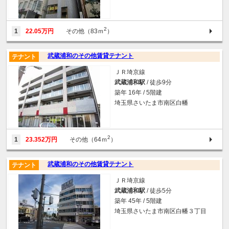
2
1
22.05万円
その他（83ｍ
）
武蔵浦和のその他賃貸テナント
テナント
ＪＲ埼京線
武蔵浦和駅
/ 徒歩9分
築年 16年 / 5階建
埼玉県さいたま市南区白幡
2
1
23.352万円
その他（64ｍ
）
武蔵浦和のその他賃貸テナント
テナント
ＪＲ埼京線
武蔵浦和駅
/ 徒歩5分
築年 45年 / 5階建
埼玉県さいたま市南区白幡３丁目