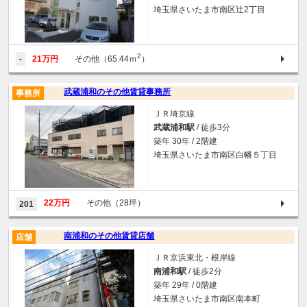
埼玉県さいたま市南区辻2丁目
2
-
21万円
その他（65.44ｍ
）
武蔵浦和のその他賃貸事務所
事務所
ＪＲ埼京線
武蔵浦和駅
/ 徒歩3分
築年 30年 / 2階建
埼玉県さいたま市南区白幡５丁目
22万円
その他（28坪）
201
南浦和のその他賃貸店舗
店舗
ＪＲ京浜東北・根岸線
南浦和駅
/ 徒歩2分
築年 29年 / 0階建
埼玉県さいたま市南区南本町