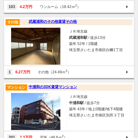
2
103
4.2万円
ワンルーム（18.42ｍ
）
武蔵浦和のその他賃貸その他
その他
ＪＲ埼京線
武蔵浦和駅
/ 徒歩13分
築年 52年 / 1階建
埼玉県さいたま市南区白幡1丁目
2
1
6.27万円
その他（24.49ｍ
）
中浦和の3DK賃貸マンション
マンション
ＪＲ埼京線
中浦和駅
/ 徒歩7分
築年 43年 / 地上0階建/地下4階建
埼玉県さいたま市南区別所３丁目
2
201
7.3万円
3DK（48.6ｍ
）