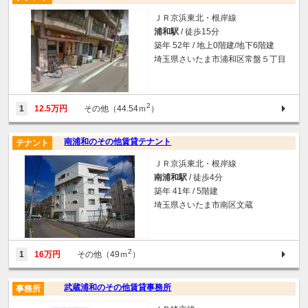
ＪＲ京浜東北・根岸線
浦和駅
/ 徒歩15分
築年 52年 / 地上0階建/地下6階建
埼玉県さいたま市浦和区常盤５丁目
2
1
12.5万円
その他（44.54ｍ
）
南浦和のその他賃貸テナント
テナント
ＪＲ京浜東北・根岸線
南浦和駅
/ 徒歩4分
築年 41年 / 5階建
埼玉県さいたま市南区文蔵
2
1
16万円
その他（49ｍ
）
武蔵浦和のその他賃貸事務所
事務所