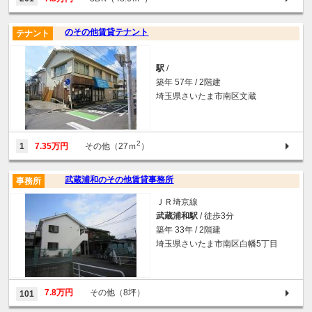
のその他賃貸テナント
テナント
駅
/
築年 57年 / 2階建
埼玉県さいたま市南区文蔵
2
1
7.35万円
その他（27ｍ
）
武蔵浦和のその他賃貸事務所
事務所
ＪＲ埼京線
武蔵浦和駅
/ 徒歩3分
築年 33年 / 2階建
埼玉県さいたま市南区白幡5丁目
7.8万円
その他（8坪）
101