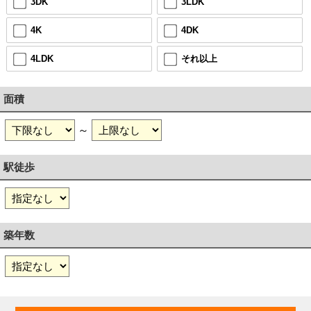
3DK
3LDK
4K
4DK
4LDK
それ以上
面積
～
駅徒歩
築年数