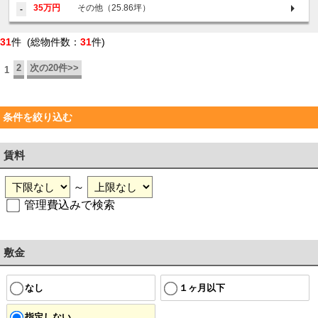
35万円
その他（25.86坪）
-
31
件 (総物件数：
31
件)
2
次の20件>>
1
条件を絞り込む
賃料
～
管理費込みで検索
敷金
なし
１ヶ月以下
指定しない