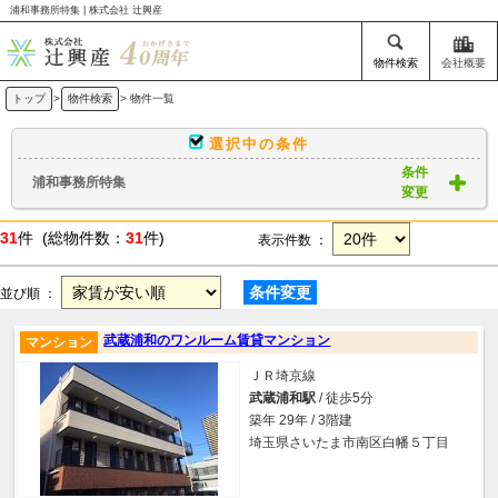
浦和事務所特集 | 株式会社 辻興産
物件検索
会社概要
トップ
>
物件検索
> 物件一覧
選択中の条件
条件
浦和事務所特集
変更
31
件 (総物件数：
31
件)
表示件数 ：
条件変更
並び順 ：
武蔵浦和のワンルーム賃貸マンション
マンション
ＪＲ埼京線
武蔵浦和駅
/ 徒歩5分
築年 29年 / 3階建
埼玉県さいたま市南区白幡５丁目