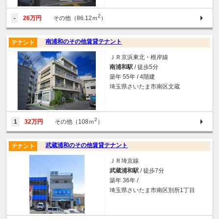
2
-
26万円
その他（86.12ｍ
）
南浦和のその他賃貸テナント
テナント
ＪＲ京浜東北・根岸線
南浦和駅
/ 徒歩5分
築年 55年 / 4階建
埼玉県さいたま市南区文蔵
2
1
32万円
その他（108ｍ
）
武蔵浦和のその他賃貸テナント
テナント
ＪＲ埼京線
武蔵浦和駅
/ 徒歩7分
築年 36年 /
埼玉県さいたま市南区別所1丁目