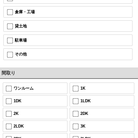
倉庫・工場
貸土地
駐車場
その他
間取り
ワンルーム
1K
1DK
1LDK
2K
2DK
2LDK
3K