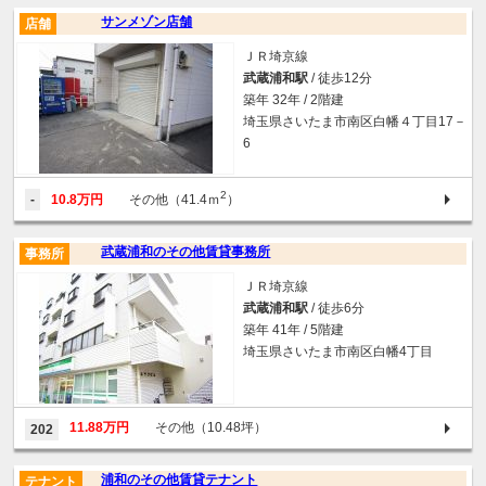
サンメゾン店舗
店舗
ＪＲ埼京線
武蔵浦和駅
/ 徒歩12分
築年 32年 / 2階建
埼玉県さいたま市南区白幡４丁目17－
6
2
-
10.8万円
その他（41.4ｍ
）
武蔵浦和のその他賃貸事務所
事務所
ＪＲ埼京線
武蔵浦和駅
/ 徒歩6分
築年 41年 / 5階建
埼玉県さいたま市南区白幡4丁目
11.88万円
その他（10.48坪）
202
浦和のその他賃貸テナント
テナント