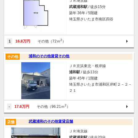
ＪＲ埼京線
武蔵浦和駅
/ 徒歩15分
築年 36年 / 5階建
埼玉県さいたま市南区四谷
2
1
16.8万円
その他（72ｍ
）
浦和のその他賃貸その他
その他
ＪＲ京浜東北・根岸線
浦和駅
/ 徒歩13分
築年 45年 / 1階建
埼玉県さいたま市浦和区岸町２－２－
２１
2
-
17.6万円
その他（96.21ｍ
）
武蔵浦和のその他賃貸店舗
店舗
ＪＲ埼京線
武蔵浦和駅
/ 徒歩20分