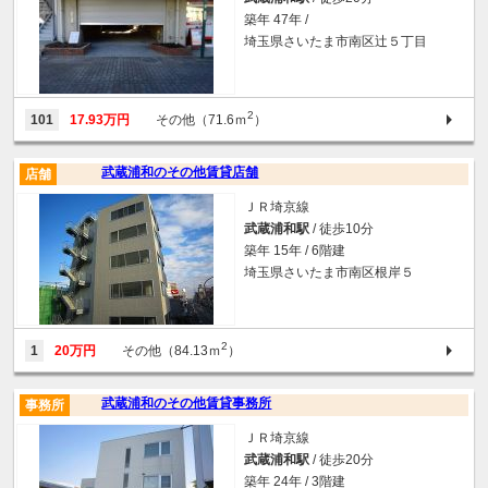
築年 47年 /
埼玉県さいたま市南区辻５丁目
2
101
17.93万円
その他（71.6ｍ
）
武蔵浦和のその他賃貸店舗
店舗
ＪＲ埼京線
武蔵浦和駅
/ 徒歩10分
築年 15年 / 6階建
埼玉県さいたま市南区根岸５
2
1
20万円
その他（84.13ｍ
）
武蔵浦和のその他賃貸事務所
事務所
ＪＲ埼京線
武蔵浦和駅
/ 徒歩20分
築年 24年 / 3階建